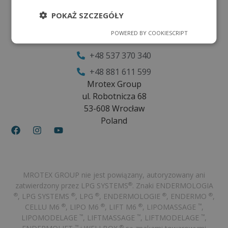
Poniedziałek - Piątek
POKAŻ SZCZEGÓŁY
8:00 - 16:00
POWERED BY COOKIESCRIPT
office@mrotex.com
+48 537 370 340
+48 881 611 599
Mrotex Group
ul. Robotnicza 68
53-608 Wrocław
Poland
MROTEX GROUP nie jest powiązany, autoryzowany ani
zatwierdzony przez LPG SYSTEMS
. Znaki ENDERMOLOGIA
®
, LPG SYSTEMS
, LPG
, ENDERMOLOGIE
, ENDERMO
,
®
®
®
®
®
CELLU M6
, LIPO M6
, LIFT M6
, LIPOMASSAGE
,
®
®
®
™
LIPOMODELAGE
, LIFTMASSAGE
, LIFTMODELAGE
,
™
™
™
™
®