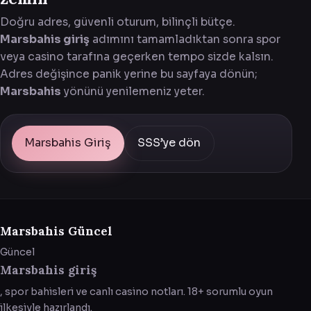
Doğru adres, güvenli oturum, bilinçli bütçe.
Marsbahis giriş
adımını tamamladıktan sonra spor
veya casino tarafına geçerken tempo sizde kalsın.
Adres değişince panik yerine bu sayfaya dönün;
Marsbahis
yönünü yenilemeniz yeter.
Marsbahis Giriş
SSS’ye dön
Marsbahis Güncel
Güncel
Marsbahis giriş
, spor bahisleri ve canlı casino notları. 18+ sorumlu oyun
ilkesiyle hazırlandı.