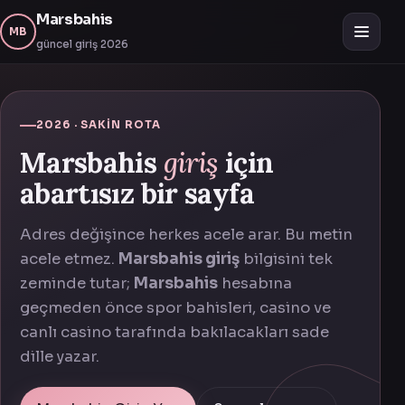
Marsbahis
MB
güncel giriş 2026
2026 · SAKIN ROTA
Marsbahis
giriş
için
abartısız bir sayfa
Adres değişince herkes acele arar. Bu metin
acele etmez.
Marsbahis giriş
bilgisini tek
zeminde tutar;
Marsbahis
hesabına
geçmeden önce spor bahisleri, casino ve
canlı casino tarafında bakılacakları sade
dille yazar.