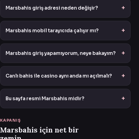
Marsbahis giriş adresi neden değişir?
Marsbahis mobil tarayıcıda çalışır mı?
Marsbahis giriş yapamıyorum, neye bakayım?
Canlı bahis ile casino aynı anda mı açılmalı?
Bu sayfa resmi Marsbahis midir?
KAPANIŞ
Marsbahis için net bir
zemin