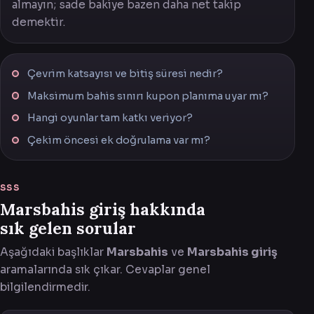
almayın; sade bakiye bazen daha net takip
demektir.
Çevrim katsayısı ve bitiş süresi nedir?
Maksimum bahis sınırı kupon planıma uyar mı?
Hangi oyunlar tam katkı veriyor?
Çekim öncesi ek doğrulama var mı?
SSS
Marsbahis giriş hakkında
sık gelen sorular
Aşağıdaki başlıklar
Marsbahis
ve
Marsbahis giriş
aramalarında sık çıkar. Cevaplar genel
bilgilendirmedir.