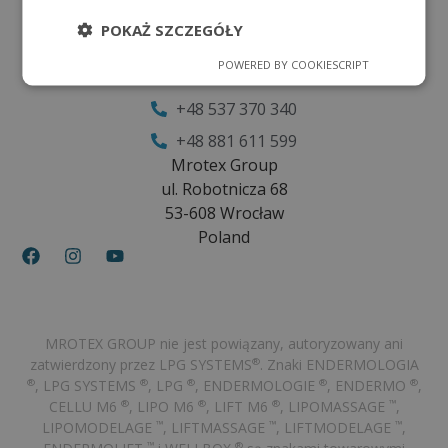
Poniedziałek - Piątek
POKAŻ SZCZEGÓŁY
8:00 - 16:00
POWERED BY COOKIESCRIPT
office@mrotex.com
+48 537 370 340
+48 881 611 599
Mrotex Group
ul. Robotnicza 68
53-608 Wrocław
Poland
MROTEX GROUP nie jest powiązany, autoryzowany ani
zatwierdzony przez LPG SYSTEMS
. Znaki ENDERMOLOGIA
®
, LPG SYSTEMS
, LPG
, ENDERMOLOGIE
, ENDERMO
,
®
®
®
®
®
CELLU M6
, LIPO M6
, LIFT M6
, LIPOMASSAGE
,
®
®
®
™
LIPOMODELAGE
, LIFTMASSAGE
, LIFTMODELAGE
,
™
™
™
™
®