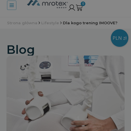
0
Strona główna
Lifestyle
Dla kogo trening IMOOVE?
PLN zł
Blog