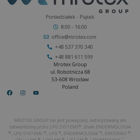
Poniedziałek - Piątek
8:00 - 16:00
office@mrotex.com
+48 537 370 340
+48 881 611 599
Mrotex Group
ul. Robotnicza 68
53-608 Wrocław
Poland
MROTEX GROUP nie jest powiązany, autoryzowany ani
zatwierdzony przez LPG SYSTEMS
. Znaki ENDERMOLOGIA
®
, LPG SYSTEMS
, LPG
, ENDERMOLOGIE
, ENDERMO
,
®
®
®
®
®
CELLU M6
, LIPO M6
, LIFT M6
, LIPOMASSAGE
,
®
®
®
™