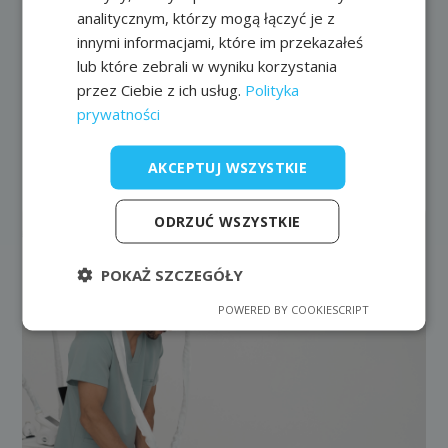
na dłuższe zachowanie sprawności ruchowej.
analitycznym, którzy mogą łączyć je z
innymi informacjami, które im przekazałeś
Poprzedni wpis
Następny wpis
lub które zebrali w wyniku korzystania
przez Ciebie z ich usług.
Polityka
prywatności
Ostatnie artykuły
AKCEPTUJ WSZYSTKIE
ODRZUĆ WSZYSTKIE
POKAŻ SZCZEGÓŁY
POWERED BY COOKIESCRIPT