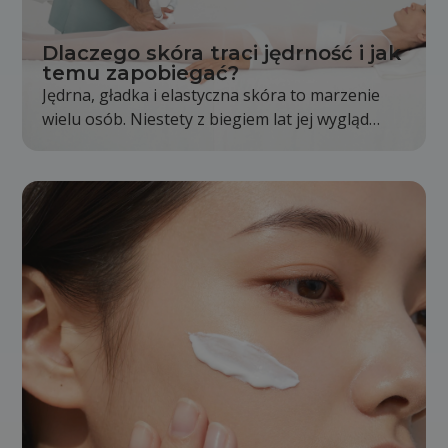
Dlaczego skóra traci jędrność i jak
temu zapobiegać?
Jędrna, gładka i elastyczna skóra to marzenie
wielu osób. Niestety z biegiem lat jej wygląd
stopniowo się zmienia. Skóra staje się mniej
napięta, pojawiają się pierwsze zmarszczki, a
kontury twarzy i ciała nie są już wyraźne tak jak
kiedyś. Jest to całkowicie naturalny proces,
jednak odpowiednia pielęgnacja i zdrowy tryb
życia mogą go znacząco spowolnić.