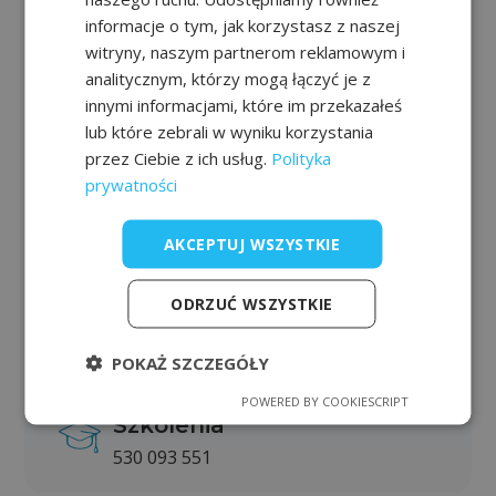
Urządzenia
informacje o tym, jak korzystasz z naszej
używane
witryny, naszym partnerom reklamowym i
531 902 299
analitycznym, którzy mogą łączyć je z
innymi informacjami, które im przekazałeś
lub które zebrali w wyniku korzystania
Kostiumy
przez Ciebie z ich usług.
Polityka
i akcesoria
prywatności
537 370 340
AKCEPTUJ WSZYSTKIE
Serwis
ODRZUĆ WSZYSTKIE
512 366 722
POKAŻ SZCZEGÓŁY
POWERED BY COOKIESCRIPT
Szkolenia
530 093 551