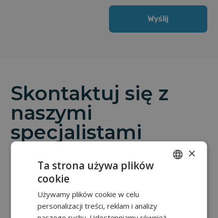
Wyślij
Skontaktuj się z
naszymi
specjalistami
×
Urządzenia
Ta strona używa plików
nowe
cookie
POLISH
693 072 500
Używamy plików cookie w celu
FRENCH
personalizacji treści, reklam i analizy
EN
naszego ruchu. Udostępniamy również