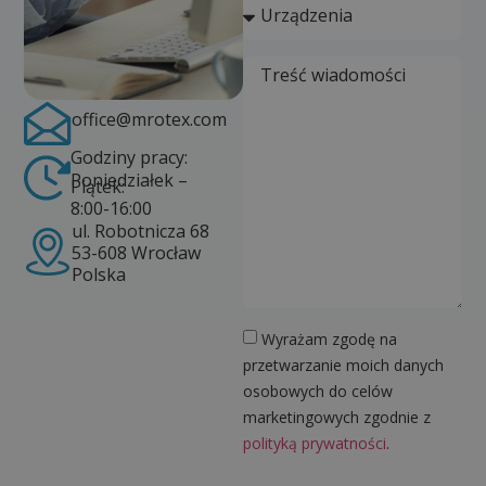
office@mrotex.com
Godziny pracy:
Poniedziałek –
Piątek:
8:00-16:00
ul. Robotnicza 68
53-608 Wrocław
Polska
Wyrażam zgodę na
przetwarzanie moich danych
osobowych do celów
marketingowych zgodnie z
polityką prywatności
.