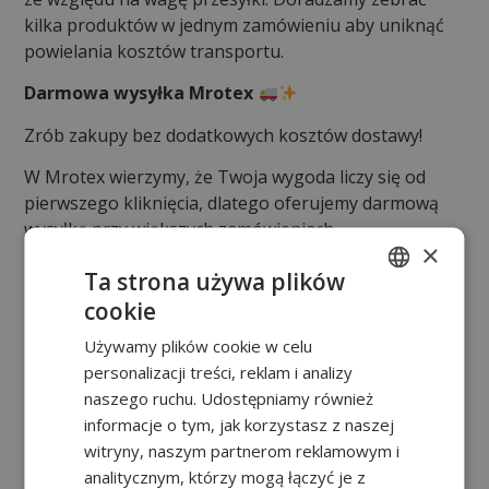
kilka produktów w jednym zamówieniu aby uniknąć
powielania kosztów transportu.
Darmowa wysyłka Mrotex
Zrób zakupy bez dodatkowych kosztów dostawy!
W Mrotex wierzymy, że Twoja wygoda liczy się od
pierwszego kliknięcia, dlatego oferujemy darmową
wysyłkę przy większych zamówieniach.
×
Polska
Ta strona używa plików
Darmowa dostawa od 200 zł
cookie
POLISH
Unia Europejska
Używamy plików cookie w celu
Darmowa dostawa od 250 zł / 62,50 €
FRENCH
personalizacji treści, reklam i analizy
Cały świat
EN
naszego ruchu. Udostępniamy również
Darmowa dostawa od 400 zł / 100 €
informacje o tym, jak korzystasz z naszej
Nie przepłacaj za transport – zainwestuj w swoje
witryny, naszym partnerom reklamowym i
produkty, a dostawę otrzymasz od nas w prezencie!
analitycznym, którzy mogą łączyć je z