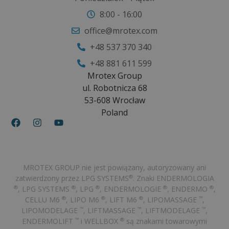
8:00 - 16:00
office@mrotex.com
+48 537 370 340
+48 881 611 599
Mrotex Group
ul. Robotnicza 68
53-608 Wrocław
Poland
MROTEX GROUP nie jest powiązany, autoryzowany ani
zatwierdzony przez LPG SYSTEMS
. Znaki ENDERMOLOGIA
®
, LPG SYSTEMS
, LPG
, ENDERMOLOGIE
, ENDERMO
,
®
®
®
®
®
CELLU M6
, LIPO M6
, LIFT M6
, LIPOMASSAGE
,
®
®
®
™
LIPOMODELAGE
, LIFTMASSAGE
, LIFTMODELAGE
,
™
™
™
ENDERMOLIFT
i WELLBOX
są znakami towarowymi
™
®