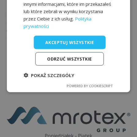
innymi informacjami, które im przekazałeś
* Pamiętaj, aby upewnić się, że darmowa wysyłka została
lub które zebrali w wyniku korzystania
automatycznie dodana w koszyku. W niektórych
przez Ciebie z ich usług.
Polityka
regionach promocja może nie obowiązywać – w takim
prywatności
przypadku zapraszamy do indywidualnego kontaktu z
naszym zespołem.
AKCEPTUJ WSZYSTKIE
ODRZUĆ WSZYSTKIE
POKAŻ SZCZEGÓŁY
POWERED BY COOKIESCRIPT
Poniedziałek - Piątek