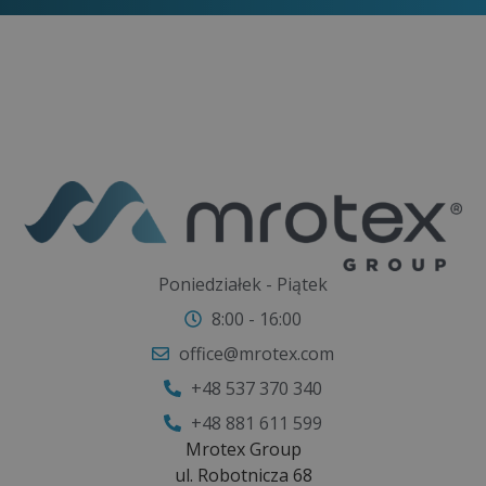
efekty, powinny połączyć masaż podciśnieniowy
z aktywnością fizyczną oraz odpowiednią dietą.
Takie połączenie sprzyja redukcji obrzęków,
poprawia krążenie i sprzyja jeszcze lepszemu
wyglądowi sylwetki.
Poniedziałek - Piątek
8:00 - 16:00
office@mrotex.com
+48 537 370 340
+48 881 611 599
Mrotex Group
ul. Robotnicza 68