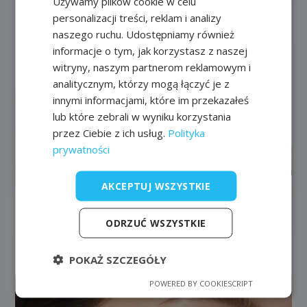
Używamy plików cookie w celu
FRENCH
personalizacji treści, reklam i analizy
EN
naszego ruchu. Udostępniamy również
informacje o tym, jak korzystasz z naszej
witryny, naszym partnerom reklamowym i
analitycznym, którzy mogą łączyć je z
innymi informacjami, które im przekazałeś
lub które zebrali w wyniku korzystania
przez Ciebie z ich usług.
Polityka
prywatności
Dlaczego skóra traci jędrność i jak
AKCEPTUJ WSZYSTKIE
temu zapobiegać?
Jędrna, gładka i elastyczna skóra to marzenie
ODRZUĆ WSZYSTKIE
wielu osób. Niestety z biegiem lat jej wygląd
stopniowo się zmienia. Skóra staje się mniej
napięta, pojawiają się pierwsze zmarszczki, a
POKAŻ SZCZEGÓŁY
kontury twarzy i ciała nie są już wyraźne tak jak
POWERED BY COOKIESCRIPT
kiedyś. Jest to całkowicie naturalny proces,
jednak odpowiednia pielęgnacja i zdrowy tryb