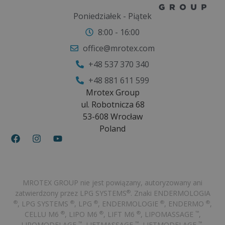
Poniedziałek - Piątek
8:00 - 16:00
office@mrotex.com
+48 537 370 340
+48 881 611 599
Mrotex Group
ul. Robotnicza 68
53-608 Wrocław
Poland
MROTEX GROUP nie jest powiązany, autoryzowany ani
zatwierdzony przez LPG SYSTEMS
. Znaki ENDERMOLOGIA
®
, LPG SYSTEMS
, LPG
, ENDERMOLOGIE
, ENDERMO
,
®
®
®
®
®
CELLU M6
, LIPO M6
, LIFT M6
, LIPOMASSAGE
,
®
®
®
™
LIPOMODELAGE
, LIFTMASSAGE
, LIFTMODELAGE
,
™
™
™