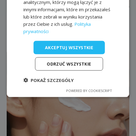
analitycznym, którzy mogą łączyć je z
Dlaczego skóra traci jędrność i jak
innymi informacjami, które im przekazałeś
temu zapobiegać?
lub które zebrali w wyniku korzystania
Jędrna, gładka i elastyczna skóra to marzenie
przez Ciebie z ich usług.
Polityka
wielu osób. Niestety z biegiem lat jej wygląd
prywatności
stopniowo się zmienia. Skóra staje się mniej
napięta, pojawiają się pierwsze zmarszczki, a
AKCEPTUJ WSZYSTKIE
kontury twarzy i ciała nie są już wyraźne tak jak
kiedyś. Jest to całkowicie naturalny proces,
ODRZUĆ WSZYSTKIE
jednak odpowiednia pielęgnacja i zdrowy tryb
życia mogą go znacząco spowolnić.
POKAŻ SZCZEGÓŁY
POWERED BY COOKIESCRIPT