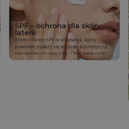
SPF – ochrona dla skóry
latem
Krem z filtrem SPF to kosmetyk, który
powinien znaleźć się w każdej kosmetyczce,
niezależnie od pory roku. Choć wiele osób
sięga po niego dopiero latem, tak naprawdę
promieniowanie słoneczne oddziałuje na
naszą skórę cały rok. To właśnie dlatego
codzienne stosowanie SPF jest jednym z
najprostszych sposobów na zachowanie
zdrowej i młodo wyglądającej skóry.
Regularna ochrona pomaga ograniczyć
powstawanie przebarwień, opóźnia proces
starzenia się skóry oraz zmniejsza ryzyko
poparzeń słonecznych.