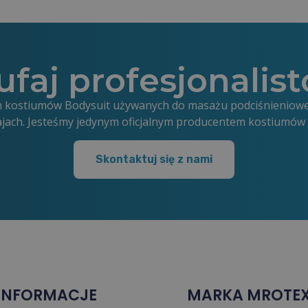
ufaj profesjonalis
ych kostiumów Bodysuit używanych do masażu podciśnieniow
ajach. Jesteśmy jedynym oficjalnym producentem kostiumó
Skontaktuj się z nami
INFORMACJE
MARKA MROTE