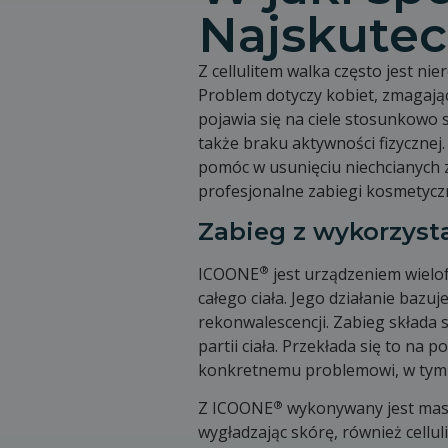
Najskutec
Z cellulitem walka często jest n
Problem dotyczy kobiet, zmagając
pojawia się na ciele stosunkowo 
także braku aktywności fizyczne
pomóc w usunięciu niechcianych z
profesjonalne zabiegi kosmetycz
Zabieg z wykorzys
®
ICOONE
jest urządzeniem wielof
całego ciała. Jego działanie bazu
rekonwalescencji. Zabieg składa 
partii ciała. Przekłada się to n
konkretnemu problemowi, w tym pr
®
Z ICOONE
wykonywany jest masaż
wygładzając skórę, również celluli