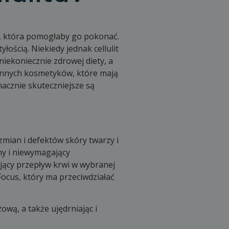
ki, która pomogłaby go pokonać.
ością. Niekiedy jednak cellulit
niekoniecznie zdrowej diety, a
 innych kosmetyków, które mają
acznie skuteczniejsze są
mian i defektów skóry twarzy i
jny i niewymagający
ający przepływ krwi w wybranej
ocus, który ma przeciwdziałać
wą, a także ujędrniając i