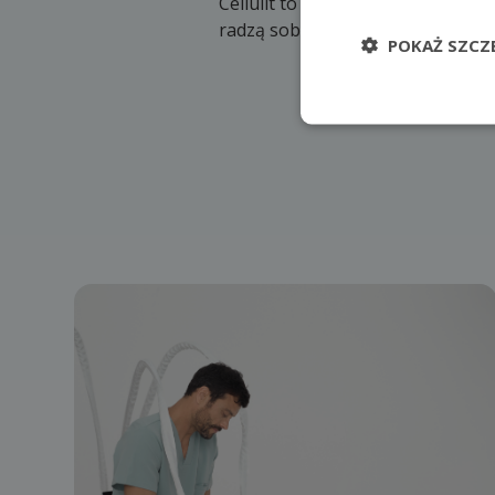
Cellulit to niechciany gość na na
radzą sobie z maskowaniem niedos
POKAŻ SZCZ