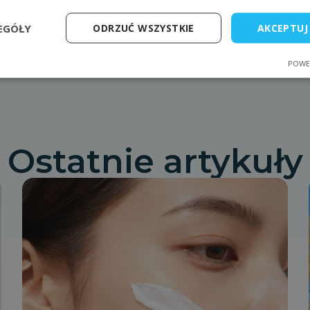
szej skórze. Najczęściej pojawia się na udach, pośladkach i 
konałości. Ale czy nie każda z pań chciałaby pokazać się w b
EGÓŁY
ODRZUĆ WSZYSTKIE
AKCEPTUJ
Poprzedni wpis
Następny wpis
POWE
Ostatnie artykuły