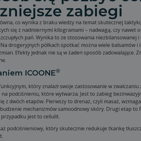
zniejsze zabiegi
ierówna, co wynika z braku wiedzy na temat skutecznej takty
ych się z nadmiernymi kilogramami – nadwagą, czy nawet otył
szczupłych pań. Wynika to ze stosowania niezbilansowanej i 
j. Na drogeryjnych półkach spotkać można wiele balsamów i
mian. Efekty jednak nie są w żaden sposób zadowalające. Zn
ne.
®
taniem ICOONE
unkcyjnym, który znalazł swoje zastosowanie w zwalczaniu z
je na podciśnieniu, które wytwarza. Jest to zabieg bezinwazy
się z dwóch etapów. Pierwszy to drenaż, czyli masaż, wzmag
a pobudzenie mechanizmów samoodnowy skóry. Drugi etap to F
zypadku jest to cellulit.
 podciśnieniowy, który skutecznie redukuje tkankę tłuszczo
t.