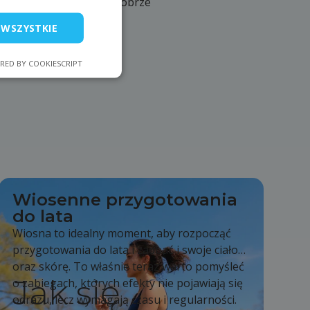
brzuchu. Kobiety bardzo dobrze
ikini na plaży?
 WSZYSTKIE
RED BY COOKIESCRIPT
Wiosenne przygotowania
do lata
Wiosna to idealny moment, aby rozpocząć
przygotowania do lata i zadbać i swoje ciało
oraz skórę. To właśnie teraz warto pomyśleć
Jak się
o zabiegach, których efekty nie pojawiają się
odrazu, lecz wymagają czasu i regularności.