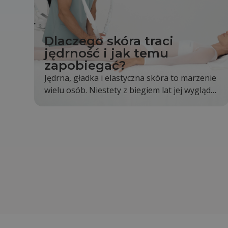
Dlaczego skóra traci
jędrność i jak temu
zapobiegać?
Jędrna, gładka i elastyczna skóra to marzenie
wielu osób. Niestety z biegiem lat jej wygląd
stopniowo się zmienia. Skóra staje się mniej
napięta, pojawiają się pierwsze zmarszczki, a
kontury twarzy i ciała nie są już wyraźne tak
jak kiedyś. Jest to całkowicie naturalny proces,
jednak odpowiednia pielęgnacja i zdrowy tryb
życia mogą go znacząco spowolnić.