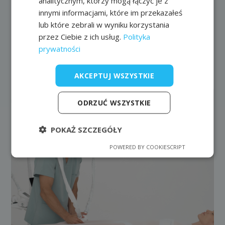
analitycznym, którzy mogą łączyć je z
Poprzedni wpis
Następny wpis
innymi informacjami, które im przekazałeś
lub które zebrali w wyniku korzystania
przez Ciebie z ich usług.
Polityka
prywatności
Ostatnie artykuły
AKCEPTUJ WSZYSTKIE
ODRZUĆ WSZYSTKIE
POKAŻ SZCZEGÓŁY
POWERED BY COOKIESCRIPT