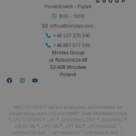
Poniedziałek - Piątek
8:00 - 16:00
office@mrotex.com
+48 537 370 340
+48 881 611 599
Mrotex Group
ul. Robotnicza 68
53-608 Wrocław
Poland
MROTEX GROUP nie jest powiązany, autoryzowany ani
zatwierdzony przez LPG SYSTEMS
. Znaki ENDERMOLOGIA
®
, LPG SYSTEMS
, LPG
, ENDERMOLOGIE
, ENDERMO
,
®
®
®
®
®
CELLU M6
, LIPO M6
, LIFT M6
, LIPOMASSAGE
,
®
®
®
™
LIPOMODELAGE
, LIFTMASSAGE
, LIFTMODELAGE
,
™
™
™