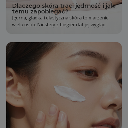
Dlaczego skóra traci jędrność i jak
temu zapobiegać?
Jędrna, gładka i elastyczna skóra to marzenie
wielu osób. Niestety z biegiem lat jej wygląd
stopniowo się zmienia. Skóra staje się mniej
napięta, pojawiają się pierwsze zmarszczki, a
kontury twarzy i ciała nie są już wyraźne tak jak
kiedyś. Jest to całkowicie naturalny proces,
jednak odpowiednia pielęgnacja i zdrowy tryb
życia mogą go znacząco spowolnić.