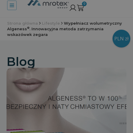
0
Strona główna
Lifestyle
Wypełniacz wolumetryczny
®
Algeness
. Innowacyjna metoda zatrzymania
wskazówek zegara
PLN zł
Blog