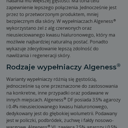
nadania mu większej gęstości. Ma tona celu
zapewnienie lepszego połączenia. Jednocześnie jest
przez to przetworzonym produktem, mniej
®
bezpiecznym dla skóry. W wypełniaczach Algeness
wykorzystano żel z alg czerwonych oraz
nieusieciowanego kwasu hialuronowego, który ma
możliwie najbardziej naturalną postać. Ponadto
wykazuje zdecydowanie lepszą zdolność do
nawilżania i regeneracji skóry.
®
Rodzaje wypełniaczy Algeness
Warianty wypełniaczy różnią się gęstością,
jednocześnie są one przeznaczone do zastosowania
na konkretne, inne przypadki oraz podawane w
®
innych miejscach. Algeness
DF posiada 3.5% agarozy
i 0.4% nieusieciowanego kwasu hialuronowego,
dedykowany jest do głębokiej wolumetrii. Podawany
jest w policzki, podbródek, żuchwę i fałdy nosowo-
®
wargowe. Algeness
VL zawiera 2.5% agarozy i 0.5%