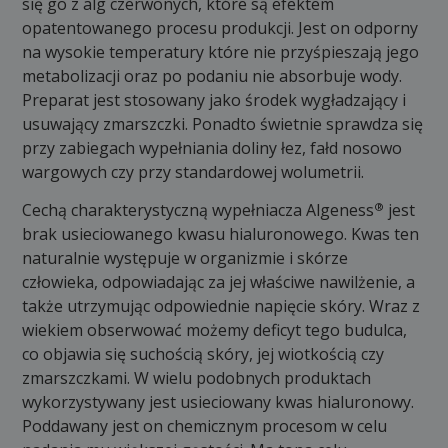
się go z alg czerwonych, które są efektem
opatentowanego procesu produkcji. Jest on odporny
na wysokie temperatury które nie przyśpieszają jego
metabolizacji oraz po podaniu nie absorbuje wody.
Preparat jest stosowany jako środek wygładzający i
usuwający zmarszczki. Ponadto świetnie sprawdza się
przy zabiegach wypełniania doliny łez, fałd nosowo
wargowych czy przy standardowej wolumetrii.
®
Cechą charakterystyczną wypełniacza Algeness
jest
brak usieciowanego kwasu hialuronowego. Kwas ten
naturalnie występuje w organizmie i skórze
człowieka, odpowiadając za jej właściwe nawilżenie, a
także utrzymując odpowiednie napięcie skóry. Wraz z
wiekiem obserwować możemy deficyt tego budulca,
co objawia się suchością skóry, jej wiotkością czy
zmarszczkami. W wielu podobnych produktach
wykorzystywany jest usieciowany kwas hialuronowy.
Poddawany jest on chemicznym procesom w celu