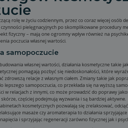
ucie
cą rolę w życiu codziennym, przez co coraz więcej osób de
zynności pielęgnacyjnych po skomplikowane procedury medy
pekt fizyczny – mają one ogromny wpływ również na psychik
nia poczucia własnej wartości.
a samopoczucie
udowania własnej wartości, działania kosmetyczne takie ja
tetycznej pomagają pozbyć się niedoskonałości, które wyraź
 zdrowszą relacje z własnym ciałem. Zmiany takie jak popra
o lepszego samopoczucia, co przekłada się na wyższą samo
i w relacjach z innymi, co może prowadzić do poprawy jakoś
 skórze, częściej podejmują wyzwania i są bardziej aktywne.
abinetach kosmetycznych pozwalają się zrelaksować, odciąć
Relaksujące masaże czy aromaterapia to działania sprzyjając
napięcia i sprzyjając regeneracji zarówno fizycznej jak i psyc