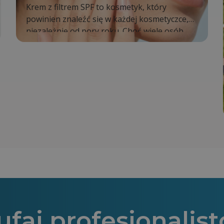
Krem z filtrem SPF to kosmetyk, który
powinien znaleźć się w każdej kosmetyczce,
niezależnie od pory roku. Choć wiele osób
sięga po niego dopiero latem, tak naprawdę
promieniowanie słoneczne oddziałuje na
naszą skórę cały rok. To właśnie dlatego
codzienne stosowanie SPF jest jednym z
najprostszych sposobów na zachowanie
zdrowej i młodo wyglądającej skóry.
Regularna ochrona pomaga ograniczyć
powstawanie przebarwień, opóźnia proces
starzenia się skóry oraz zmniejsza ryzyko
poparzeń słonecznych.
ufaj profesjonalis