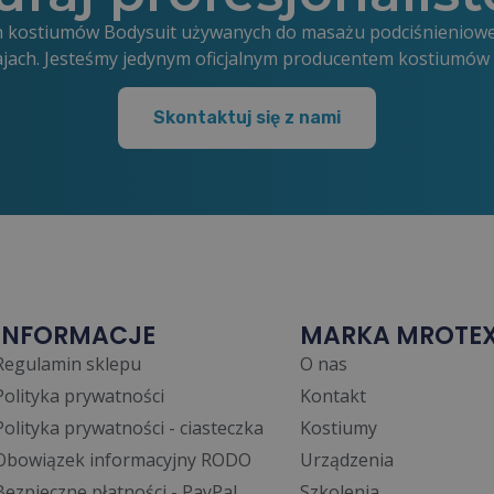
ych kostiumów Bodysuit używanych do masażu podciśnieniow
ajach. Jesteśmy jedynym oficjalnym producentem kostiumó
Skontaktuj się z nami
INFORMACJE
MARKA MROTE
Regulamin sklepu
O nas
Polityka prywatności
Kontakt
Polityka prywatności - ciasteczka
Kostiumy
Obowiązek informacyjny RODO
Urządzenia
Bezpieczne płatności - PayPal
Szkolenia