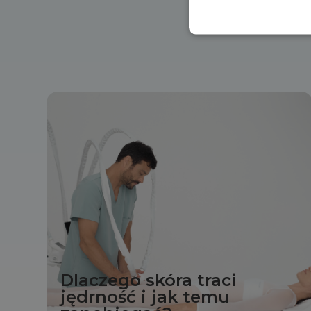
Dlaczego skóra traci
jędrność i jak temu