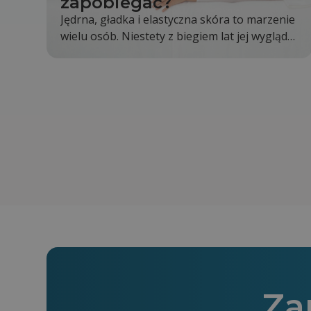
zapobiegać?
Jędrna, gładka i elastyczna skóra to marzenie
wielu osób. Niestety z biegiem lat jej wygląd
stopniowo się zmienia. Skóra staje się mniej
napięta, pojawiają się pierwsze zmarszczki, a
kontury twarzy i ciała nie są już wyraźne tak
jak kiedyś. Jest to całkowicie naturalny proces,
jednak odpowiednia pielęgnacja i zdrowy tryb
życia mogą go znacząco spowolnić.
Za