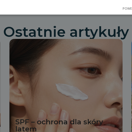
POWE
Ostatnie artykuły
SPF – ochrona dla skóry
latem