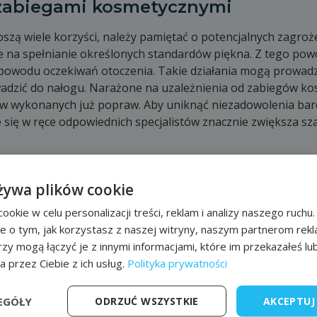
 zabiegami kosmetycznymi
szą wiele korzyści, należy pamiętać o potencjalnych zagroż
e na spełnianie określonych standardów piękna. Z tego powo
 powodu oczekiwań otoczenia. Takie działania mogą prowadzi
wadzić do nałogu. Narażone na uzależnienia od zabiegów k
ów wykonanych już popraw. Aby uniknąć niezadowolenia bar
się w ręce odpowiednich specjalistów znacznie zwiększa sz
ukcesu
żywa plików cookie
ście wpłynęły pozytywnie na nasze zdrowie psychiczne, war
okie w celu personalizacji treści, reklam i analizy naszego ruch
siebie, dostrzeżemy nie tylko widoczne efekty, ale także chwi
je o tym, jak korzystasz z naszej witryny, naszym partnerom re
zą wartość mają wtedy, gdy wynikają z troski o siebie, a ni
rzy mogą łączyć je z innymi informacjami, które im przekazałeś lu
połeczeństwa.
a przez Ciebie z ich usług.
Polityka prywatności
Poprzedni wpis
Następny wpis
EGÓŁY
ODRZUĆ WSZYSTKIE
AKCEPTUJ