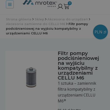
0
Strona główna
Sklep
Akcesoria do urządzeń
Akcesoria zamienne do CELLU M6
Filtr pompy
podciśnieniowej na wyjściu kompatybilny z
PLN zł
urządzeniami CELLU M6
Filtr pompy
podciśnieniowej
na wyjściu
kompatybilny z
urządzeniami
CELLU M6
1 sztuka – zamiennik
filtra kompatybilny z
urządzeniami CELLU
®
M6