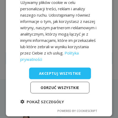
Używamy plików cookie w celu
FRENCH
naszych klientów
personalizacji treści, reklam i analizy
EN
naszego ruchu. Udostępniamy również
Oferowane przez nas wyposażenie do salonu i
informacje o tym, jak korzystasz z naszej
gabinetu jest najwyższej jakości i charakteryzuje się
witryny, naszym partnerom reklamowym i
najwyższą niezawodnością. Uzupełnieniem oferty są
analitycznym, którzy mogą łączyć je z
profesjonalne meble brytyjskiej firmy REM której
innymi informacjami, które im przekazałeś
fabryka od ponad 100 działa w północnej Anglii.
lub które zebrali w wyniku korzystania
przez Ciebie z ich usług.
Polityka
Załóż konto
prywatności
AKCEPTUJ WSZYSTKIE
ODRZUĆ WSZYSTKIE
Bestsellery
POKAŻ SZCZEGÓŁY
POWERED BY COOKIESCRIPT