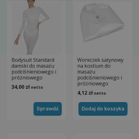
Bodysuit Standard
Woreczek satynowy
damski do masażu
na kostium do
podciśnieniowego i
masażu
próżniowego
podciśnieniowego i
próżniowego
34,00
zł
netto
4,12
zł
netto
Sprawdź
Dodaj do koszyka