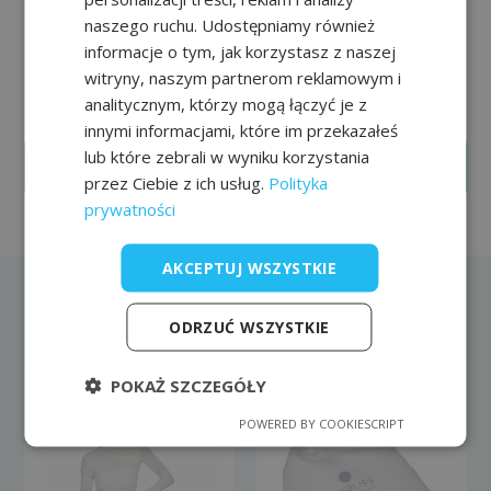
Oferowane przez nas wyposażenie do salonu i
EN
naszego ruchu. Udostępniamy również
gabinetu jest najwyższej jakości i charakteryzuje się
informacje o tym, jak korzystasz z naszej
najwyższą niezawodnością. Uzupełnieniem oferty są
witryny, naszym partnerom reklamowym i
profesjonalne meble brytyjskiej firmy REM której
analitycznym, którzy mogą łączyć je z
fabryka od ponad 100 działa w północnej Anglii.
innymi informacjami, które im przekazałeś
lub które zebrali w wyniku korzystania
Załóż konto
przez Ciebie z ich usług.
Polityka
prywatności
AKCEPTUJ WSZYSTKIE
Bestsellery
ODRZUĆ WSZYSTKIE
POKAŻ SZCZEGÓŁY
POWERED BY COOKIESCRIPT