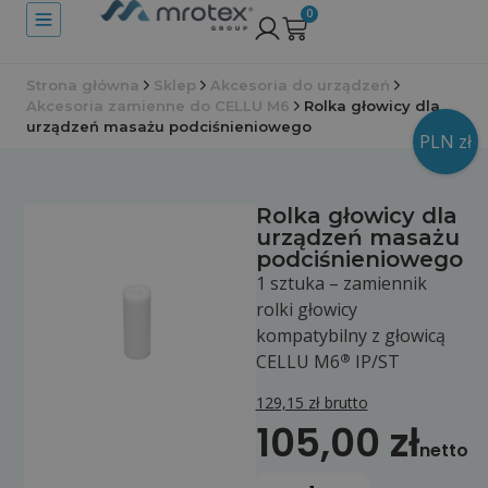
0
Strona główna
Sklep
Akcesoria do urządzeń
Akcesoria zamienne do CELLU M6
Rolka głowicy dla
urządzeń masażu podciśnieniowego
PLN zł
Rolka głowicy dla
urządzeń masażu
podciśnieniowego
1 sztuka – zamiennik
rolki głowicy
kompatybilny z głowicą
®
CELLU M6
IP/ST
129,15
zł
brutto
105,00
zł
netto