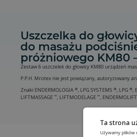
Uszczelka do głowic
do masażu podciśni
próżniowego KM80 –
Zestaw 6 uszczelek do głowicy KM80 urządzeń masa
P.P.H. Mrotex nie jest powiązany, autoryzowany 
®
®
®
Znaki ENDERMOLOGIA
, LPG SYSTEMS
, LPG
,
™
™
LIFTMASSAGE
, LIFTMODELAGE
, ENDERMOLIF
Ta strona u
Używamy plików co