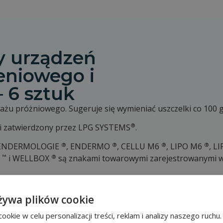
y urządzeń
eniowego i
 6 sztuk
żu próżniowego. Sugeruje się wymieniać uszczelki co 100 g
®
ani zatwierdzony przez LPG SYSTEMS
.
®
®
®
®
 ENDERMOLOGIE
, ENDERMO
, CELLU M6
, LIPO M6
, L
™
®
T
i WELLBOX
są znakami towarowymi zarejestrowanymi we
żywa plików cookie
okie w celu personalizacji treści, reklam i analizy naszego ruch