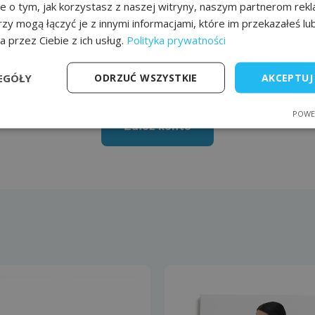
je o tym, jak korzystasz z naszej witryny, naszym partnerom re
do grona naszych 
rzy mogą łączyć je z innymi informacjami, które im przekazałeś lu
a przez Ciebie z ich usług.
Polityka prywatności
sażenie do salonu i gabinetu jest najwyższej jakości i cha
ieniem oferty są profesjonalne meble brytyjskiej firmy REM
EGÓŁY
ODRZUĆ WSZYSTKIE
AKCEPTUJ
100 działa w północnej Anglii.
POWE
Załóż konto