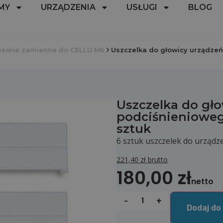
MY
URZĄDZENIA
USŁUGI
BLOG
esoria zamienne do CELLU M6
Uszczelka do głowicy urządzeń
Uszczelka do gł
podciśnienioweg
sztuk
6 sztuk uszczelek do urząd
221,40
zł
brutto
180,00
zł
netto
-
+
Dodaj do