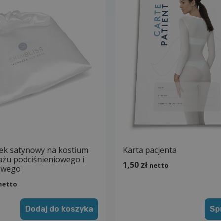
ek satynowy na kostium
Karta pacjenta
żu podciśnieniowego i
1,50
zł
netto
owego
netto
Dodaj do koszyka
Sp