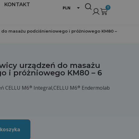
KONTAKT
0
PLN
EUR
USD
 do masażu podciśnieniowego i próżniowego KM80 –
owicy urządzeń do masażu
o i próżniowego KM80 – 6
®
®
zeń CELLU M6
Integral,CELLU M6
Endermolab
 koszyka