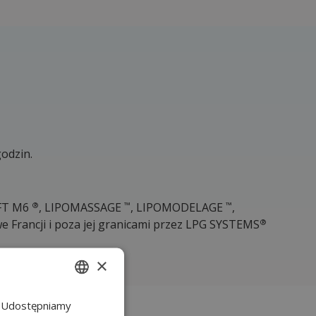
odzin.
®
™
™
IFT M6
, LIPOMASSAGE
, LIPOMODELAGE
,
®
 Francji i poza jej granicami przez LPG SYSTEMS
×
u. Udostępniamy
POLISH