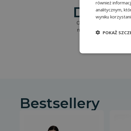
również informac
Dołącz 
analitycznym, któ
wyniku korzystani
Oferowane przez nas wypo
niezawodnością. Uzupełn
POKAŻ SZCZ
Bestsellery