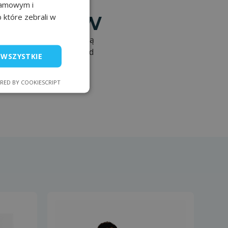
klamowym i
FRENCH
klientów
b które zebrali w
EN
rakteryzuje się najwyższą
 której fabryka od ponad
 WSZYSTKIE
RED BY COOKIESCRIPT