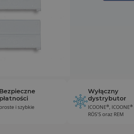
Bezpieczne
Wyłączny
płatności
dystrybutor
®
®
proste i szybkie
ICOONE
, ICOONE
RÖS'S oraz REM