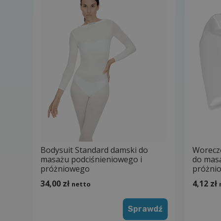
Bodysuit Standard damski do
Worecz
masażu podciśnieniowego i
do masa
próżniowego
próżni
34,00
zł
4,12
zł
netto
Sprawdź