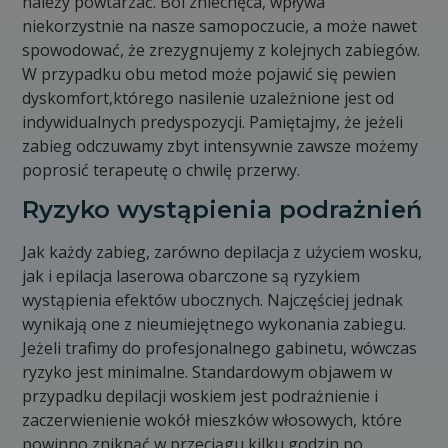
należy powtarzać. Ból zniechęca, wpływa
niekorzystnie na nasze samopoczucie, a może nawet
spowodować, że zrezygnujemy z kolejnych zabiegów.
W przypadku obu metod może pojawić się pewien
dyskomfort,którego nasilenie uzależnione jest od
indywidualnych predyspozycji. Pamiętajmy, że jeżeli
zabieg odczuwamy zbyt intensywnie zawsze możemy
poprosić terapeutę o chwilę przerwy.
Ryzyko wystąpienia podrażnień
Jak każdy zabieg, zarówno depilacja z użyciem wosku,
jak i epilacja laserowa obarczone są ryzykiem
wystąpienia efektów ubocznych. Najczęściej jednak
wynikają one z nieumiejętnego wykonania zabiegu.
Jeżeli trafimy do profesjonalnego gabinetu, wówczas
ryzyko jest minimalne. Standardowym objawem w
przypadku depilacji woskiem jest podrażnienie i
zaczerwienienie wokół mieszków włosowych, które
powinno zniknąć w przeciągu kilku godzin po