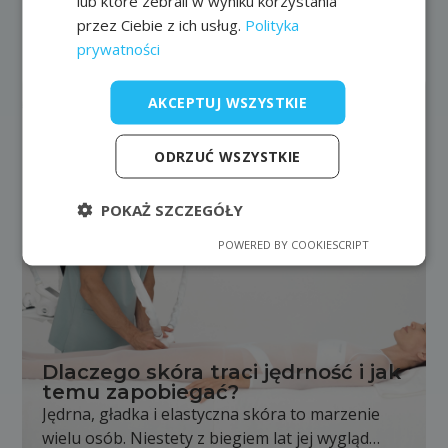
lub które zebrali w wyniku korzystania
przez Ciebie z ich usług.
Polityka
Ostatnie artykuły
prywatności
AKCEPTUJ WSZYSTKIE
ODRZUĆ WSZYSTKIE
POKAŻ SZCZEGÓŁY
POWERED BY COOKIESCRIPT
Dlaczego skóra traci jędrność i jak
temu zapobiegać?
Jędrna, gładka i elastyczna skóra to marzenie
wielu osób. Niestety z biegiem lat jej wygląd