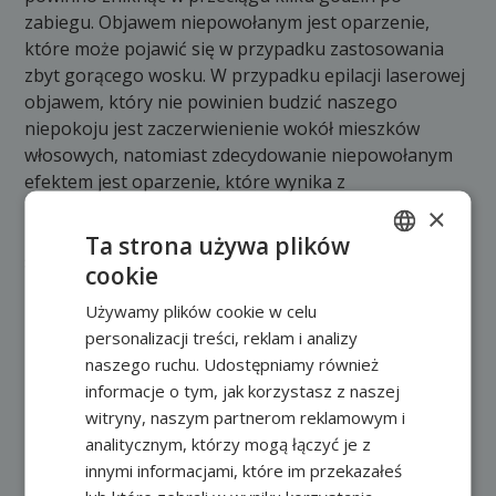
zabiegu. Objawem niepowołanym jest oparzenie,
które może pojawić się w przypadku zastosowania
zbyt gorącego wosku. W przypadku epilacji laserowej
objawem, który nie powinien budzić naszego
niepokoju jest zaczerwienienie wokół mieszków
włosowych, natomiast zdecydowanie niepowołanym
efektem jest oparzenie, które wynika z
nieprawidłowego doboru parametrów zabiegowych.
×
Kolejnym efektem ubocznym, który może się pojawić
Ta strona używa plików
są zmiany pigmentacyjne, które pojawiają się jeżeli
cookie
POLISH
nie będziemy unikać ekspozycji na słońce w przeciągu
Używamy plików cookie w celu
miesiąca od zabiegu.
FRENCH
personalizacji treści, reklam i analizy
Teraz już wybór będzie znacznie prostszy!
EN
naszego ruchu. Udostępniamy również
informacje o tym, jak korzystasz z naszej
Poprzedni wpis
Następny wpis
witryny, naszym partnerom reklamowym i
analitycznym, którzy mogą łączyć je z
innymi informacjami, które im przekazałeś