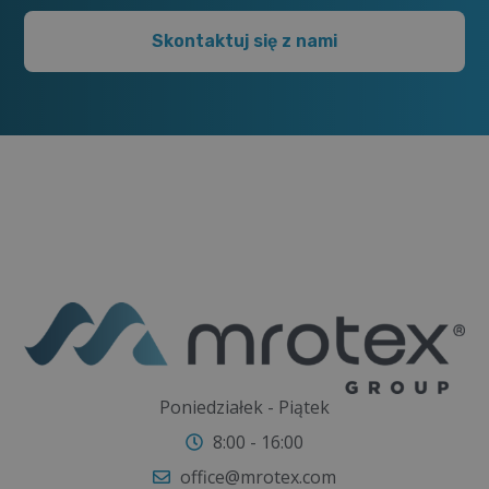
po kilku sesjach łatwo zauważyć, że skóra
wygląda zdrowiej, a ciało staje się bardziej
Skontaktuj się z nami
wymodelowane. Warto podkreślić, że najlepsze
efekty przynosi wykonanie całej serii zabiegów.
Osoby, które chcą jeszcze bardziej wzmocnić
efekty, powinny połączyć masaż podciśnieniowy
z aktywnością fizyczną oraz odpowiednią dietą.
Takie połączenie sprzyja redukcji obrzęków,
poprawia krążenie i sprzyja jeszcze lepszemu
wyglądowi sylwetki.
Poniedziałek - Piątek
8:00 - 16:00
office@mrotex.com