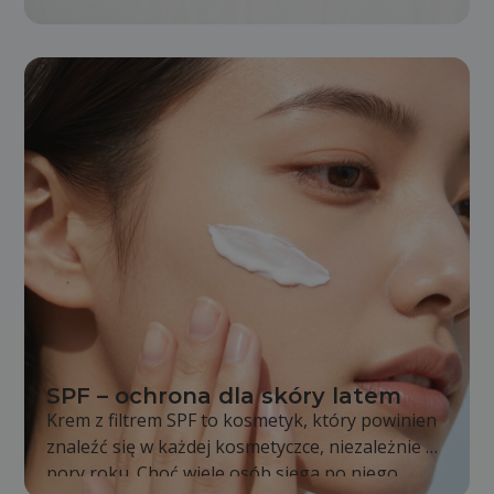
stopniowo się zmienia. Skóra staje się mniej
napięta, pojawiają się pierwsze zmarszczki, a
kontury twarzy i ciała nie są już wyraźne tak jak
kiedyś. Jest to całkowicie naturalny proces,
jednak odpowiednia pielęgnacja i zdrowy tryb
życia mogą go znacząco spowolnić.
SPF – ochrona dla skóry latem
Krem z filtrem SPF to kosmetyk, który powinien
znaleźć się w każdej kosmetyczce, niezależnie od
pory roku. Choć wiele osób sięga po niego