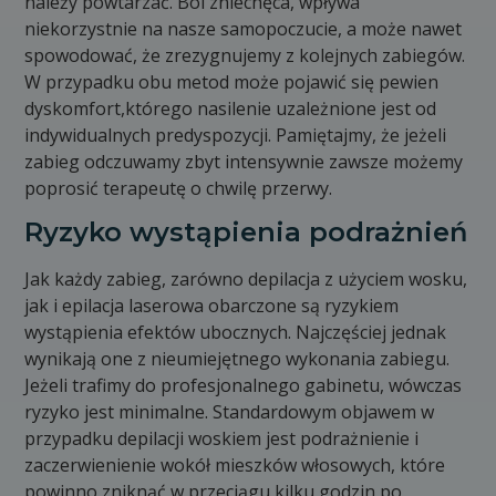
należy powtarzać. Ból zniechęca, wpływa
niekorzystnie na nasze samopoczucie, a może nawet
spowodować, że zrezygnujemy z kolejnych zabiegów.
W przypadku obu metod może pojawić się pewien
dyskomfort,którego nasilenie uzależnione jest od
indywidualnych predyspozycji. Pamiętajmy, że jeżeli
zabieg odczuwamy zbyt intensywnie zawsze możemy
poprosić terapeutę o chwilę przerwy.
Ryzyko wystąpienia podrażnień
Jak każdy zabieg, zarówno depilacja z użyciem wosku,
jak i epilacja laserowa obarczone są ryzykiem
wystąpienia efektów ubocznych. Najczęściej jednak
wynikają one z nieumiejętnego wykonania zabiegu.
Jeżeli trafimy do profesjonalnego gabinetu, wówczas
ryzyko jest minimalne. Standardowym objawem w
przypadku depilacji woskiem jest podrażnienie i
zaczerwienienie wokół mieszków włosowych, które
powinno zniknąć w przeciągu kilku godzin po