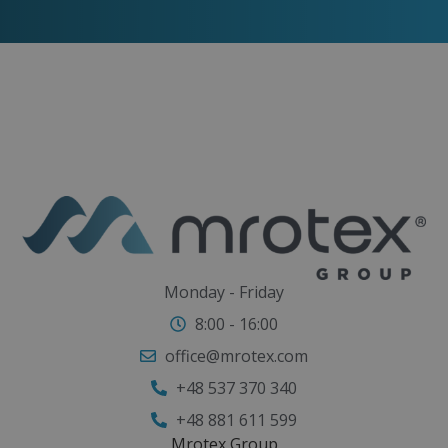
emphasizing that the best results come from
completing a full series of treatments. Those
who want to enhance the effects even further
should combine vacuum massage with physical
activity and a proper diet. Such a combination
helps reduce swelling, improves circulation, and
contributes to an even better-looking figure.
Monday - Friday
8:00 - 16:00
office@mrotex.com
+48 537 370 340
+48 881 611 599
Mrotex Group