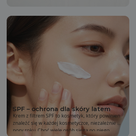
stopniowo się zmienia. Skóra staje się mniej
napięta, pojawiają się pierwsze zmarszczki, a
kontury twarzy i ciała nie są już wyraźne tak jak
kiedyś. Jest to całkowicie naturalny proces,
jednak odpowiednia pielęgnacja i zdrowy tryb
życia mogą go znacząco spowolnić.
SPF – ochrona dla skóry latem
Krem z filtrem SPF to kosmetyk, który powinien
znaleźć się w każdej kosmetyczce, niezależnie od
pory roku. Choć wiele osób sięga po niego