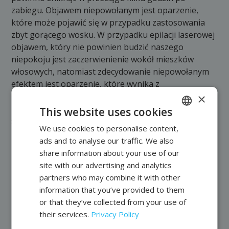
zabiegu. Objawem niepowołanym jest oparzenie,
które może pojawić się w przypadku zastosowania
zbyt gorącego wosku. W przypadku epilacji laserowej
objawem, który nie powinien budzić naszego
niepokoju jest zaczerwienienie wokół mieszków
włosowych, natomiast zdecydowanie niepowołanym
efektem jest oparzenie, które wynika z
nieprawidłowego doboru parametrów zabiegowych.
×
Kolejnym efektem ubocznym, który może się pojawić
This website uses cookies
są zmiany pigmentacyjne, które pojawiają się jeżeli
We use cookies to personalise content,
POLISH
nie będziemy unikać ekspozycji na słońce w przeciągu
ads and to analyse our traffic. We also
miesiąca od zabiegu.
FRENCH
share information about your use of our
EN
Teraz już wybór będzie znacznie prostszy!
site with our advertising and analytics
partners who may combine it with other
Previous post
Next entry
information that you’ve provided to them
or that they’ve collected from your use of
their services.
Privacy Policy