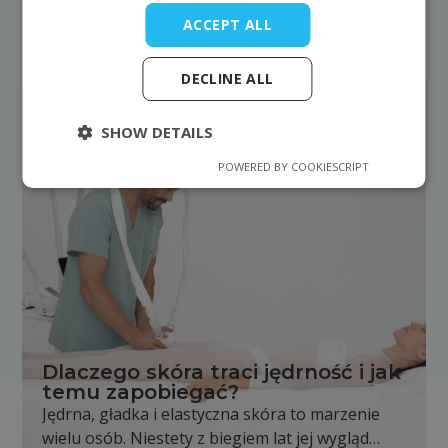
ACCEPT ALL
Latest articles
DECLINE ALL
SHOW DETAILS
POWERED BY COOKIESCRIPT
Dlaczego skóra traci jędrność i jak
temu zapobiegać?
Jędrna, gładka i elastyczna skóra to marzenie
wielu osób. Niestety z biegiem lat jej wygląd