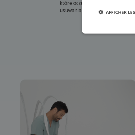
które oczekują zdecydowanie bar
usuwania owłosienia.
AFFICHER LE