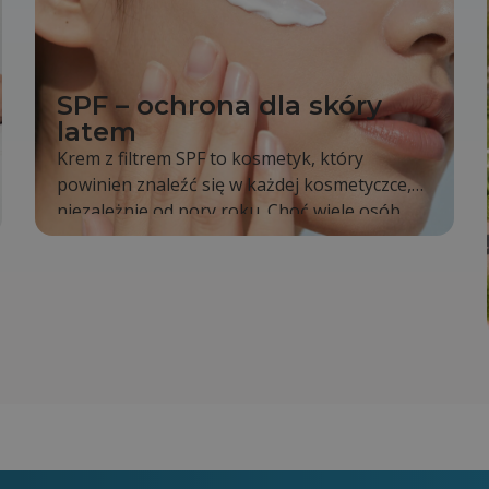
SPF – ochrona dla skóry
latem
Krem z filtrem SPF to kosmetyk, który
powinien znaleźć się w każdej kosmetyczce,
niezależnie od pory roku. Choć wiele osób
sięga po niego dopiero latem, tak naprawdę
promieniowanie słoneczne oddziałuje na
naszą skórę cały rok. To właśnie dlatego
codzienne stosowanie SPF jest jednym z
najprostszych sposobów na zachowanie
zdrowej i młodo wyglądającej skóry.
Regularna ochrona pomaga ograniczyć
powstawanie przebarwień, opóźnia proces
starzenia się skóry oraz zmniejsza ryzyko
poparzeń słonecznych.