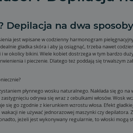
? Depilacja na dwa sposob
enia jest wpisane w codzienny harmonogram pielęgnacyjny 
idealnie gładka skóra i aby ją osiągnąć, trzeba nawet codzi
 w okolicy bikini. Wiele kobiet dostrzega w tym bardzo duż
erwienienia i pieczenie. Dlatego też poddają się trwalszym 
oniecznie?
ystaniem płynnego wosku naturalnego. Nakłada się go na w
go zastygnięciu odrywa się wraz z cebulkami włosów. Wosk w
e się go zgodnie z kierunkiem wzrostu włosa. Efekt gładkiej
 wakacji nie używać jednorazowej maszynki czy depilatora. Z
adto, jeżeli jest wykonywany regularnie, to włoski mogą sta