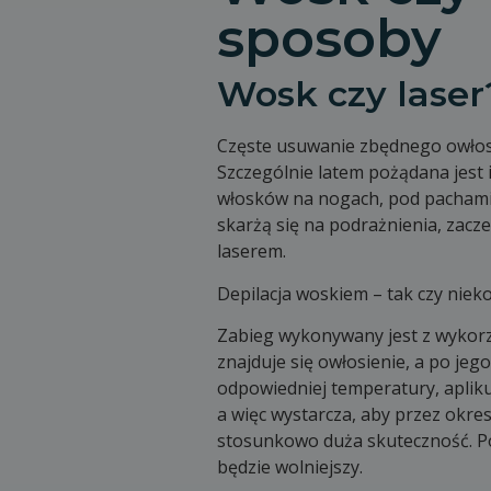
sposoby
Wosk czy laser
Częste usuwanie zbędnego owłosi
Szczególnie latem pożądana jest 
włosków na nogach, pod pachami i
skarżą się na podrażnienia, zacz
laserem.
Depilacja woskiem – tak czy niek
Zabieg wykonywany jest z wykorz
znajduje się owłosienie, a po je
odpowiedniej temperatury, aplikuj
a więc wystarcza, aby przez okres
stosunkowo duża skuteczność. Pon
będzie wolniejszy.