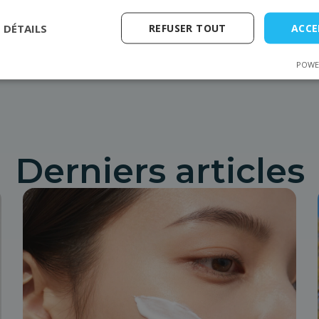
dziej spektakularnego efektu, chcą już na zawsze pożegnać
S DÉTAILS
REFUSER TOUT
ACCE
Entrée précédente
Prochaine entrée
POWE
Derniers articles