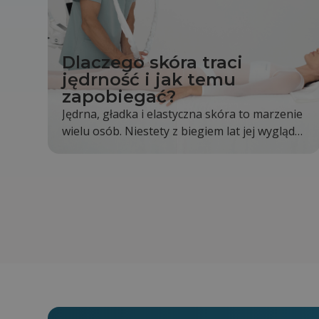
Dlaczego skóra traci
jędrność i jak temu
zapobiegać?
Jędrna, gładka i elastyczna skóra to marzenie
wielu osób. Niestety z biegiem lat jej wygląd
stopniowo się zmienia. Skóra staje się mniej
napięta, pojawiają się pierwsze zmarszczki, a
kontury twarzy i ciała nie są już wyraźne tak
jak kiedyś. Jest to całkowicie naturalny proces,
jednak odpowiednia pielęgnacja i zdrowy tryb
życia mogą go znacząco spowolnić.