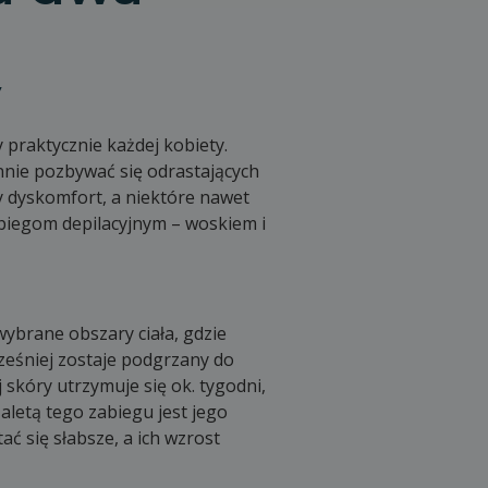
y
praktycznie każdej kobiety.
ennie pozbywać się odrastających
y dyskomfort, a niektóre nawet
zabiegom depilacyjnym – woskiem i
ybrane obszary ciała, gdzie
cześniej zostaje podgrzany do
 skóry utrzymuje się ok. tygodni,
aletą tego zabiegu jest jego
ć się słabsze, a ich wzrost