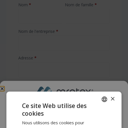
Nom
*
Nom de famille
*
Nom de l'entreprise
*
Adresse
*
Code postal
*
Ville
*
×
Nous avons
Ce site Web utilise des
déménagé sur une
Fin
*
Numéro de téléphone
*
cookies
POLISH
nouvelle plateforme !
Nous utilisons des cookies pour
FRENCH