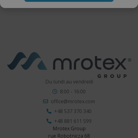
Du lundi au vendredi
8:00 - 16:00
office@mrotex.com
+48 537 370 340
+48 881 611 599
Mrotex Group
rue Robotnicza 68