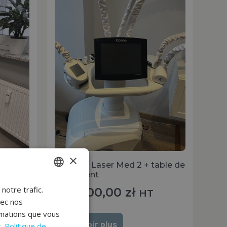
×
en
ICOONE Laser Med 2 + table de
traitement
notre trafic.
POLISH
150 000,00
zł
HT
vec nos
FRENCH
rmations que vous
EN
En savoir plus
.
Politique de