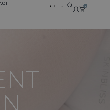
ACT
0
PLN
EUR
USD
ENT
ON