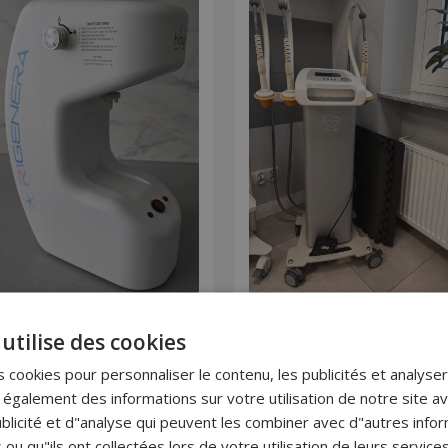
ra activa
Maximus Trillipo Pollag
utilise des cookies
,00
zł
25 000,00
zł
HT
HT
 cookies pour personnaliser le contenu, les publicités et analyser 
galement des informations sur votre utilisation de notre site a
blicité et d"analyse qui peuvent les combiner avec d"autres info
voir plus
En savoir plus
 ou qu"ils ont collectées lors de votre utilisation de leurs services