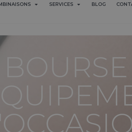
MBINAISONS
SERVICES
BLOG
CONT
n
BOURSE
ÉQUIPEM
'OCCASI