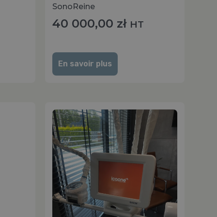
SonoReine
40 000,00
zł
HT
En savoir plus