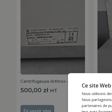
Centrifugeuse Arthrox – Croma
Regene
Ce site Web 
500,00
zł
200
HT
Nous utilisons des
Nous partageons é
partenaires de pu
En savoir plus
En sa
leur avez fournies