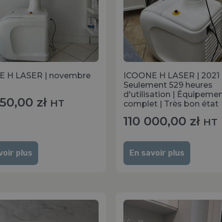
 H LASER | novembre
ICOONE H LASER | 2021 
Seulement 529 heures
d'utilisation | Équipeme
850,00
zł
HT
complet | Très bon état
110 000,00
zł
HT
voir plus
En savoir plus