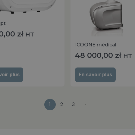
lpt
0,00
zł
HT
ICOONE médical
48 000,00
zł
HT
voir plus
En savoir plus
1
2
3