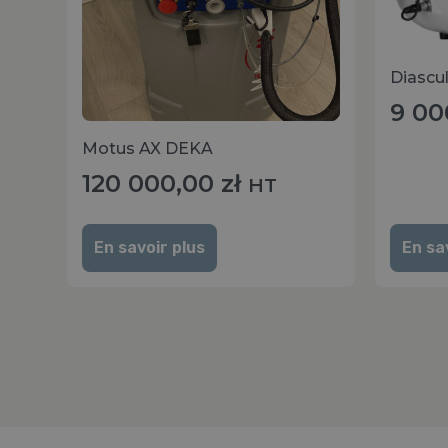
Diascu
9 00
Motus AX DEKA
120 000,00
zł
HT
En savoir plus
En sa