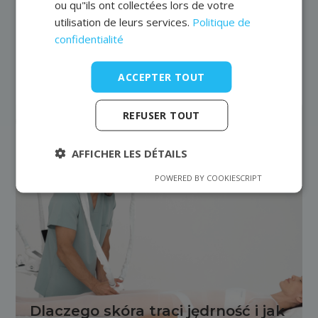
ou qu"ils ont collectées lors de votre
utilisation de leurs services.
Politique de
confidentialité
Derniers articles
ACCEPTER TOUT
REFUSER TOUT
AFFICHER LES DÉTAILS
POWERED BY COOKIESCRIPT
Dlaczego skóra traci jędrność i jak