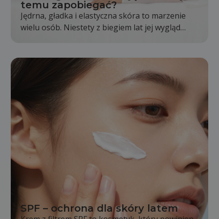
temu zapobiegać?
Jędrna, gładka i elastyczna skóra to marzenie
wielu osób. Niestety z biegiem lat jej wygląd
stopniowo się zmienia. Skóra staje się mniej
napięta, pojawiają się pierwsze zmarszczki, a
kontury twarzy i ciała nie są już wyraźne tak jak
kiedyś. Jest to całkowicie naturalny proces,
jednak odpowiednia pielęgnacja i zdrowy tryb
życia mogą go znacząco spowolnić.
SPF – ochrona dla skóry latem
Krem z filtrem SPF to kosmetyk, który powinien