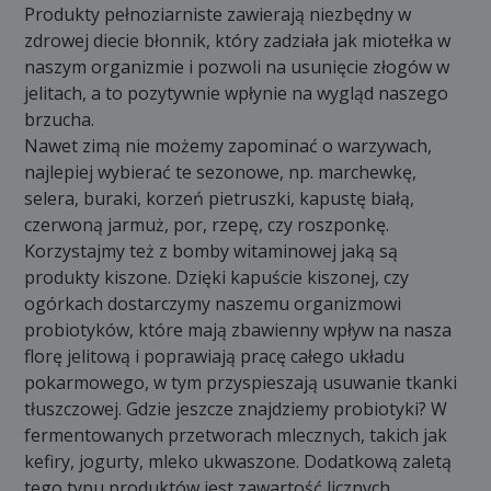
Produkty pełnoziarniste zawierają niezbędny w
zdrowej diecie błonnik, który zadziała jak miotełka w
naszym organizmie i pozwoli na usunięcie złogów w
jelitach, a to pozytywnie wpłynie na wygląd naszego
brzucha.
Nawet zimą nie możemy zapominać o warzywach,
najlepiej wybierać te sezonowe, np. marchewkę,
selera, buraki, korzeń pietruszki, kapustę białą,
czerwoną jarmuż, por, rzepę, czy roszponkę.
Korzystajmy też z bomby witaminowej jaką są
produkty kiszone. Dzięki kapuście kiszonej, czy
ogórkach dostarczymy naszemu organizmowi
probiotyków, które mają zbawienny wpływ na nasza
florę jelitową i poprawiają pracę całego układu
pokarmowego, w tym przyspieszają usuwanie tkanki
tłuszczowej. Gdzie jeszcze znajdziemy probiotyki? W
fermentowanych przetworach mlecznych, takich jak
kefiry, jogurty, mleko ukwaszone. Dodatkową zaletą
tego typu produktów jest zawartość licznych