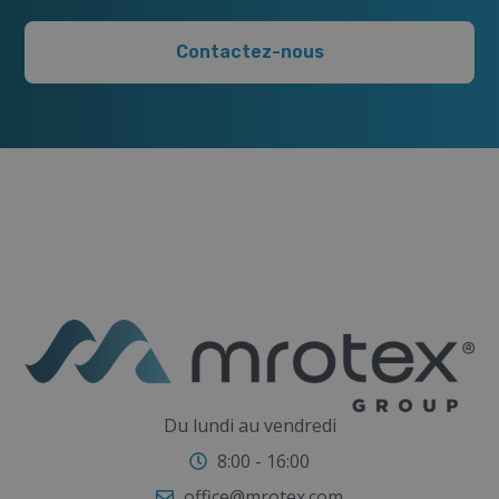
tension de la peau, la rendant plus ferme, lisse
et élastique. Le traitement aide également à
Contactez-nous
réduire la visibilité de la cellulite, à lisser les
irrégularités de la peau et à affiner la silhouette.
Dès les premières séances, il est facile de
constater que la peau a un aspect plus sain et
que le corps est plus sculpté. Il convient de
souligner que les meilleurs résultats sont
obtenus après une série complète de
traitements. Les personnes qui souhaitent
encore renforcer les effets devraient associer le
massage par aspiration à une activité physique
et à un régime alimentaire approprié. Une telle
combinaison favorise la réduction des œdèmes,
améliore la circulation et contribue à un meilleur
aspect de la silhouette.
Du lundi au vendredi
8:00 - 16:00
office@mrotex.com