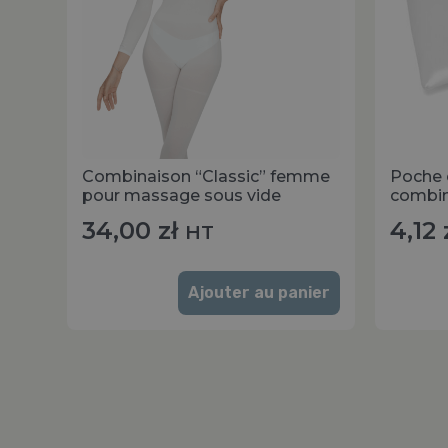
Combinaison “Classic” femme
Poche 
pour massage sous vide
combin
34,00
zł
4,12
HT
Ajouter au panier