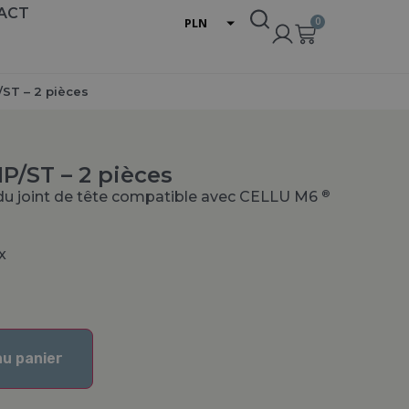
ACT
0
PLN
EUR
USD
/ST – 2 pièces
IP/ST – 2 pièces
®
du joint de tête compatible avec CELLU M6
x
au panier