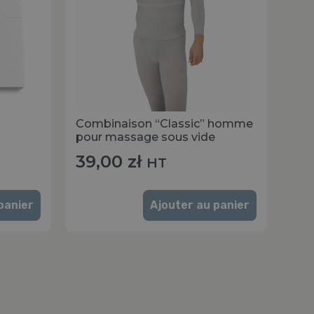
Combinaison “Classic” homme
pour massage sous vide
39,00
zł
HT
panier
Ajouter au panier