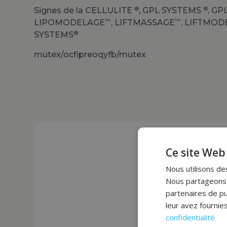
®
®
Signes de la CELLULITE
, GPL SYSTEMS
, GP
™
™
LIPOMODELAGE
, LIFTMASSAGE
, LIFTMO
®
SYSTEMS
mutex/ocfipreoqyfb/mutex
Ce site Web 
Nous utilisons des
Accédez à des sol
Nous partageons é
partenaires de pu
Une expertise 
leur avez fournies
confidentialité