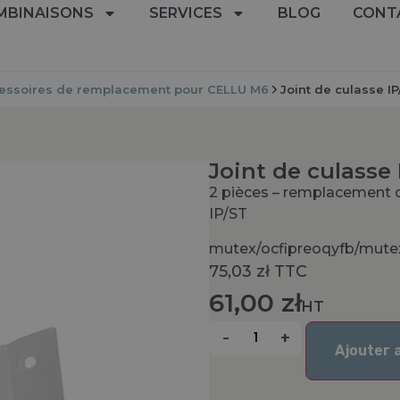
MBINAISONS
SERVICES
BLOG
CONT
essoires de remplacement pour CELLU M6
Joint de culasse IP
Joint de culasse 
2 pièces – remplacement 
IP/ST
mutex/ocfipreoqyfb/mute
75,03
zł
TTC
61,00
zł
HT
-
+
Ajouter 