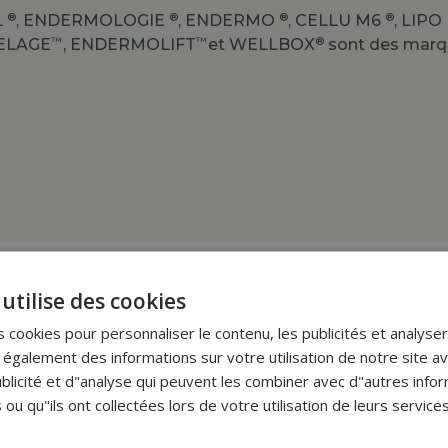
®
®
®
®
L
, ENDERMOLOGIE
, ENDERMO
, CELLU M6
, LIP
™
™
®
DELAGE
, ENDERMOLIFT
et WELLBOX
sont des marqu
utilise des cookies
Devenez client
 cookies pour personnaliser le contenu, les publicités et analyser 
utions professionnelles reconnues pour leur qualité, leur
galement des informations sur votre utilisation de notre site a
performance.
blicité et d"analyse qui peuvent les combiner avec d"autres info
européenne au service des professionnels de la santé e
 ou qu"ils ont collectées lors de votre utilisation de leurs services
Créer un compte