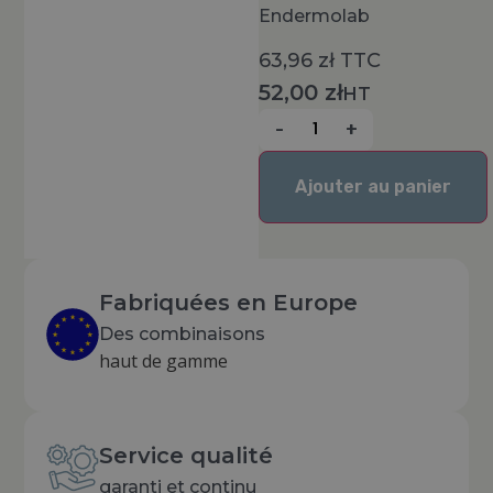
Endermolab
63,96
zł
TTC
52,00
zł
HT
-
+
Ajouter au panier
Fabriquées en Europe
Des combinaisons
haut de gamme
Service qualité
garanti et continu