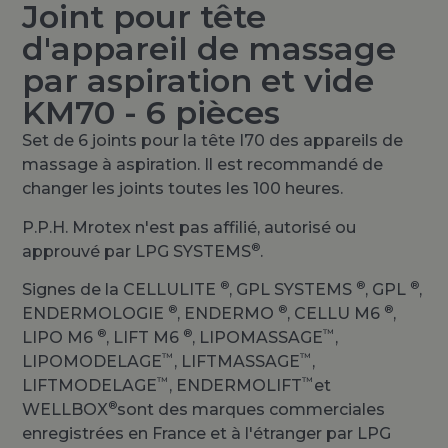
Joint pour tête
d'appareil de massage
par aspiration et vide
KM70 - 6 pièces
Set de 6 joints pour la tête I70 des appareils de
massage à aspiration. Il est recommandé de
changer les joints toutes les 100 heures.
P.P.H. Mrotex n'est pas affilié, autorisé ou
®
approuvé par LPG SYSTEMS
.
®
®
®
Signes de la CELLULITE
, GPL SYSTEMS
, GPL
,
®
®
®
ENDERMOLOGIE
, ENDERMO
, CELLU M6
,
®
®
™
LIPO M6
, LIFT M6
, LIPOMASSAGE
,
™
™
LIPOMODELAGE
, LIFTMASSAGE
,
™
™
LIFTMODELAGE
, ENDERMOLIFT
et
®
WELLBOX
sont des marques commerciales
enregistrées en France et à l'étranger par LPG