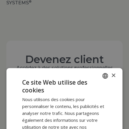
®
SYSTEMS
Devenez client
Accédez à des solutions professionnelles
×
reconnues pour leur qualité, leur fiabilité et
Ce site Web utilise des
leur performance.
cookies
Une expertise européenne au service des
POLISH
professionnels de la santé et de la beauté.
Nous utilisons des cookies pour
FRENCH
personnaliser le contenu, les publicités et
EN
Créer un compte
analyser notre trafic. Nous partageons
également des informations sur votre
utilisation de notre site avec nos