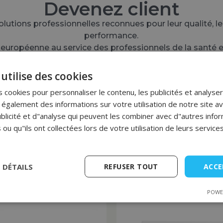
Devenez client
utions professionnelles reconnues pour leur qualité, leur
performance.
européenne au service des professionnels de la santé e
utilise des cookies
Créer un compte
 cookies pour personnaliser le contenu, les publicités et analyser 
galement des informations sur votre utilisation de notre site a
blicité et d"analyse qui peuvent les combiner avec d"autres info
 ou qu"ils ont collectées lors de votre utilisation de leurs services
S DÉTAILS
REFUSER TOUT
ACCE
tes
POWE