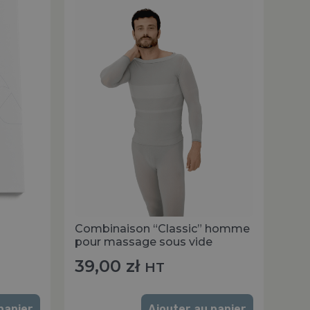
Combinaison “Classic” homme
pour massage sous vide
39,00
zł
HT
panier
Ajouter au panier