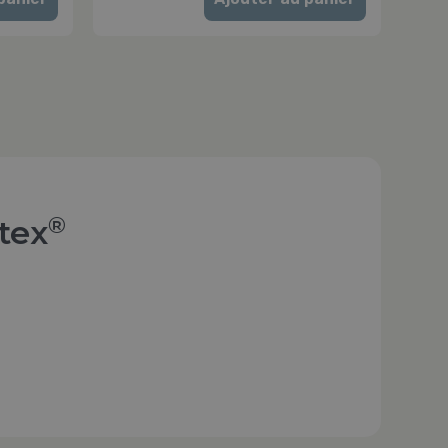
®
tex