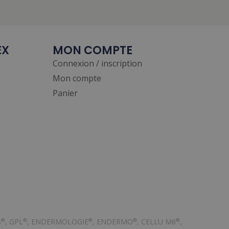
EX
MON COMPTE
Connexion / inscription
Mon compte
Panier
English
S
, GPL
, ENDERMOLOGIE
, ENDERMO
, CELLU M6
,
®
®
®
®
®