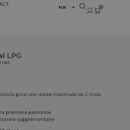
ACT
0
PLN
EUR
USD
al LPG
 net
t conclu pour une durée maximale de 3 mois.
à la première personne
ersonne supplémentaire