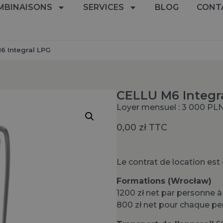
MBINAISONS
SERVICES
BLOG
CONT
6 Integral LPG
CELLU M6 Integr
Loyer mensuel : 3 000 PLN
0,00
zł
TTC
Le contrat de location es
Formations (Wrocław)
1200 zł net par personne 
800 zł net pour chaque p