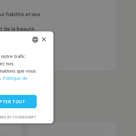
 fiabilité et leur
t de la beauté.
×
notre trafic.
POLISH
vec nos
FRENCH
rmations que vous
EN
.
Politique de
PTER TOUT
RED BY COOKIESCRIPT