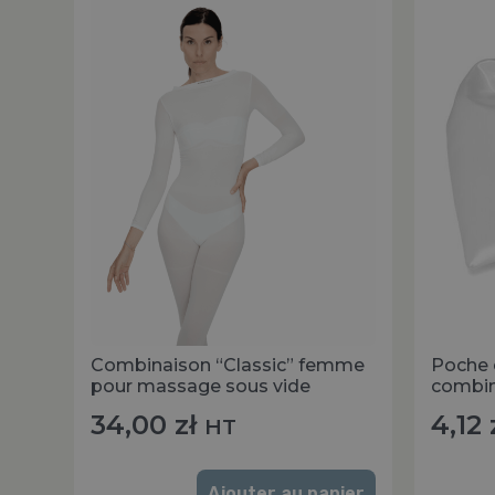
Combinaison “Classic” femme
Poche 
pour massage sous vide
combin
34,00
zł
4,12
HT
Ajouter au panier