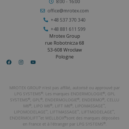
8:00 - 16:00
office@mrotex.com
+48 537 370 340
+48 881 611 599
Mrotex Group
rue Robotnicza 68
53-608 Wrocław
Pologne
MROTEX GROUP n'est pas affilié, autorisé ou approuvé par
LPG SYSTEMS
. Les marques ENDERMOLOGIE
, GPL
®
®
SYSTEMS
, GPL
, ENDERMOLOGIE
, ENDERMO
, CELLU
®
®
®
®
M6
, LIPO M6
, LIFT M6
, LIPOMASSAGE
,
®
®
®
™
LIPOMODELAGE
, LIFTMASSAGE
, LIFTMODELAGE
,
™
™
™
ENDERMOLIFT
et WELLBOX
sont des marques déposées
™
®
en France et à l'étranger par LPG SYSTEMS
.
®