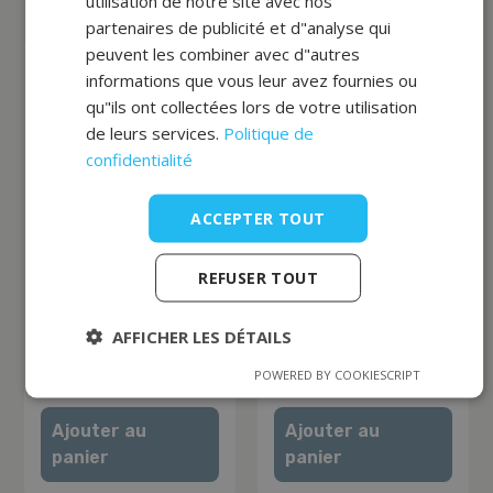
Meilleures ventes
utilisation de notre site avec nos
partenaires de publicité et d"analyse qui
peuvent les combiner avec d"autres
informations que vous leur avez fournies ou
qu"ils ont collectées lors de votre utilisation
de leurs services.
Politique de
confidentialité
ACCEPTER TOUT
REFUSER TOUT
Combinaison
Poche en satin pour
“Classic” femme pour
combinaison de
AFFICHER LES DÉTAILS
massage sous vide
massage
34,00
zł
4,12
zł
POWERED BY COOKIESCRIPT
HT
HT
Ajouter au
Ajouter au
panier
panier