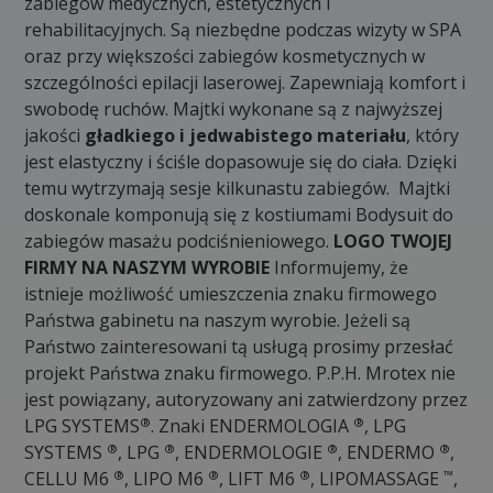
zabiegów medycznych, estetycznych i
rehabilitacyjnych. Są niezbędne podczas wizyty w SPA
oraz przy większości zabiegów kosmetycznych w
szczególności epilacji laserowej. Zapewniają komfort i
swobodę ruchów. Majtki wykonane są z najwyższej
jakości
gładkiego i jedwabistego materiału
, który
jest elastyczny i ściśle dopasowuje się do ciała. Dzięki
temu wytrzymają sesje kilkunastu zabiegów. Majtki
doskonale komponują się z kostiumami Bodysuit do
zabiegów masażu podciśnieniowego.
LOGO TWOJEJ
FIRMY NA NASZYM WYROBIE
Informujemy, że
istnieje możliwość umieszczenia znaku firmowego
Państwa gabinetu na naszym wyrobie. Jeżeli są
Państwo zainteresowani tą usługą prosimy przesłać
projekt Państwa znaku firmowego. P.P.H. Mrotex nie
jest powiązany, autoryzowany ani zatwierdzony przez
®
®
LPG SYSTEMS
. Znaki ENDERMOLOGIA
, LPG
®
®
®
®
SYSTEMS
, LPG
, ENDERMOLOGIE
, ENDERMO
,
®
®
®
™
CELLU M6
, LIPO M6
, LIFT M6
, LIPOMASSAGE
,