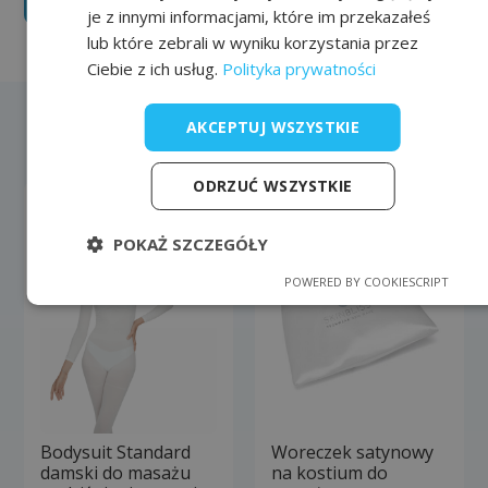
je z innymi informacjami, które im przekazałeś
lub które zebrali w wyniku korzystania przez
Ciebie z ich usług.
Polityka prywatności
AKCEPTUJ WSZYSTKIE
Bestsellery
ODRZUĆ WSZYSTKIE
POKAŻ SZCZEGÓŁY
POWERED BY COOKIESCRIPT
Bodysuit Standard
Woreczek satynowy
damski do masażu
na kostium do