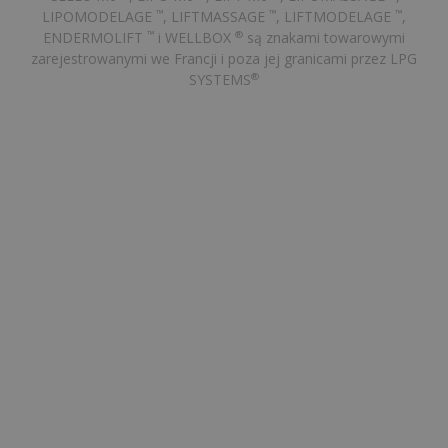
LIPOMODELAGE
, LIFTMASSAGE
, LIFTMODELAGE
,
™
™
™
ENDERMOLIFT
i WELLBOX
są znakami towarowymi
™
®
zarejestrowanymi we Francji i poza jej granicami przez LPG
SYSTEMS
®