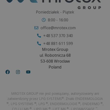
Poniedziałek - Piątek
8:00 - 16:00
office@mrotex.com
+48 537 370 340
+48 881 611 599
Mrotex Group
ul. Robotnicza 68
53-608 Wrocław
Poland
MROTEX GROUP nie jest powiązany, autoryzowany ani
zatwierdzony przez LPG SYSTEMS
. Znaki ENDERMOLOGIA
®
, LPG SYSTEMS
, LPG
, ENDERMOLOGIE
, ENDERMO
,
®
®
®
®
®
CELLU M6
, LIPO M6
, LIFT M6
, LIPOMASSAGE
,
®
®
®
™