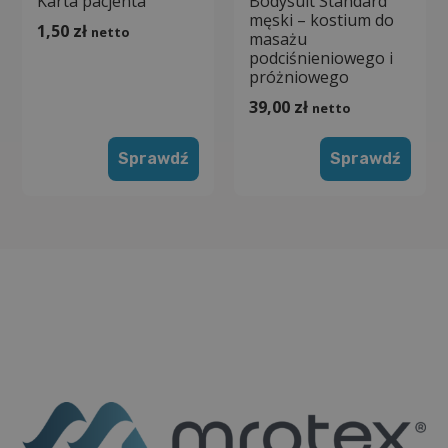
Karta pacjenta
Bodysuit Standard
męski – kostium do
1,50
zł
netto
masażu
podciśnieniowego i
próżniowego
39,00
zł
netto
Sprawdź
Sprawdź