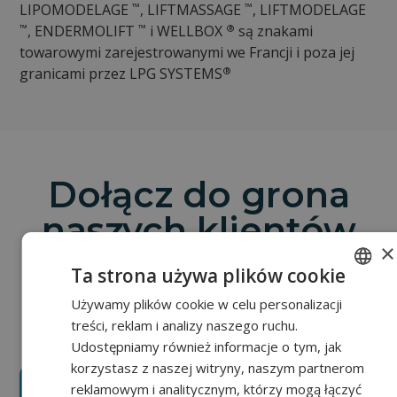
™
™
LIPOMODELAGE
, LIFTMASSAGE
, LIFTMODELAGE
™
™
®
, ENDERMOLIFT
i WELLBOX
są znakami
towarowymi zarejestrowanymi we Francji i poza jej
®
granicami przez LPG SYSTEMS
Dołącz do grona
naszych klientów
×
Oferowane przez nas wyposażenie do salonu i
Ta strona używa plików cookie
gabinetu jest najwyższej jakości i charakteryzuje się
najwyższą niezawodnością. Uzupełnieniem oferty są
Używamy plików cookie w celu personalizacji
POLISH
profesjonalne meble brytyjskiej firmy REM której
treści, reklam i analizy naszego ruchu.
FRENCH
fabryka od ponad 100 działa w północnej Anglii.
Udostępniamy również informacje o tym, jak
EN
korzystasz z naszej witryny, naszym partnerom
reklamowym i analitycznym, którzy mogą łączyć
Załóż konto