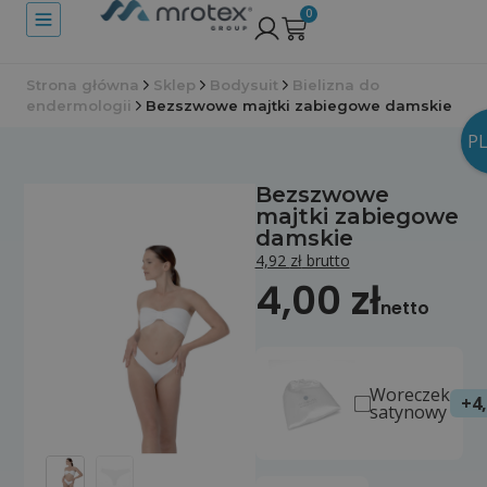
0
Strona główna
Sklep
Bodysuit
Bielizna do
endermologii
Bezszwowe majtki zabiegowe damskie
PL
Bezszwowe
majtki zabiegowe
damskie
4,92
zł
brutto
4,00
zł
netto
Woreczek
+
4
satynowy