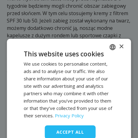
tygodnie będziemy mogli chronić obszar zabiegowy
przed słońcem. W tym celu stosujemy kremy z filtrem
SPF 30 lub 50. Jeżeli zabieg został wykonany na twarz,
możemy dodatkowo chronić ją, nosząc modne
kapelusze z dużym rondem lub sportowe czapki z
daszkiem.
×
Nawet jeżeli lato jest w pełni, możesz zadbać o swoją
This website uses cookies
skórę w gabinecie kosmetycznym. To dobry czas na
We use cookies to personalise content,
POLISH
mezoterapię, która jest jednym z częściej
ads and to analyse our traffic. We also
wykonywanych zabiegów w tym okresie.
FRENCH
share information about your use of our
Previous post
Next entry
EN
site with our advertising and analytics
partners who may combine it with other
information that you’ve provided to them
or that they’ve collected from your use of
their services.
Privacy Policy
Latest articles
ACCEPT ALL