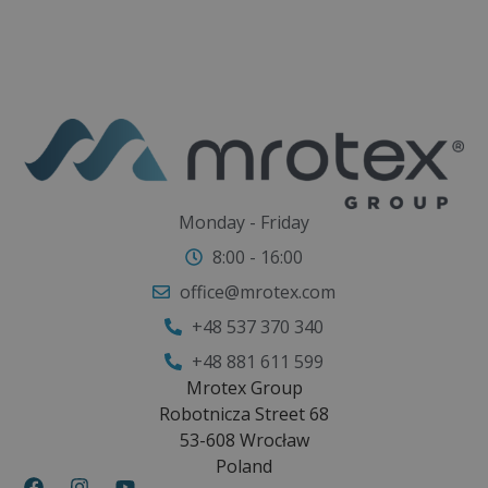
activity and a proper diet. Such a combination
helps reduce swelling, improves circulation, and
contributes to an even better-looking figure.
Monday - Friday
8:00 - 16:00
office@mrotex.com
+48 537 370 340
+48 881 611 599
Mrotex Group
Robotnicza Street 68
53-608 Wrocław
Poland