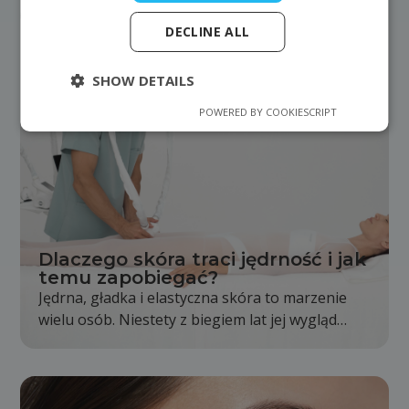
DECLINE ALL
SHOW DETAILS
POWERED BY COOKIESCRIPT
Dlaczego skóra traci jędrność i jak
temu zapobiegać?
Jędrna, gładka i elastyczna skóra to marzenie
wielu osób. Niestety z biegiem lat jej wygląd
stopniowo się zmienia. Skóra staje się mniej
napięta, pojawiają się pierwsze zmarszczki, a
kontury twarzy i ciała nie są już wyraźne tak jak
kiedyś. Jest to całkowicie naturalny proces,