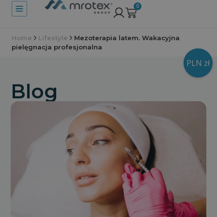
0
Home
Lifestyle
Mezoterapia latem. Wakacyjna
pielęgnacja profesjonalna
PLN zł
Blog