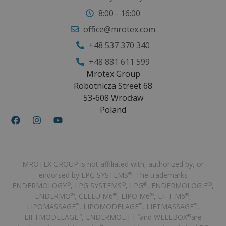
8:00 - 16:00
office@mrotex.com
+48 537 370 340
+48 881 611 599
Mrotex Group
Robotnicza Street 68
53-608 Wrocław
Poland
MROTEX GROUP is not affiliated with, authorized by, or
endorsed by LPG SYSTEMS
. The trademarks
®
ENDERMOLOGY
, LPG SYSTEMS
, LPG
, ENDERMOLOGIE
,
®
®
®
®
ENDERMO
, CELLU M6
, LIPO M6
, LIFT M6
,
®
®
®
®
LIPOMASSAGE
, LIPOMODELAGE
, LIFTMASSAGE
,
™
™
™
LIFTMODELAGE
, ENDERMOLIFT
and WELLBOX
are
™
™
®