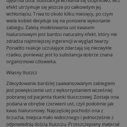
ujędrnia usta. Substancja wchłania się stopniowo, lecz
efekt utrzymuje się jeszcze po całkowitym jej
wchłonięciu. Trwa to około kilku miesięcy, po czym
wiele kobiet decyduje się na ponowne wykonanie
zabiegu. Zaletą modelowania ust kwasem
hialuronowym jest bardzo naturalny efekt, który nie
zdradza najmniejszej ingerencji w wygląd twarzy.
Ponadto reakcje uczulające zdarzają się niezwykle
rzadko, ponieważ jest to substancja dobrze znana
organizmowi człowieka.
Własny tłuszcz
Zdecydowanie bardziej zaawansowanym zabiegiem
jest powiększenie ust z wykorzystaniem wcześniej
pobranej od pacjenta tkanki tłuszczowej. Zostaje ona
podana w obrębie czerwieni ust, czyli podobnie jak
kwas hialuronowy. Najczęściej pochodzi ona z
brzucha, miejsca mało widocznego i jednocześnie z
odpowiednią ilością tłuszczu. Przeszczepiany materiał