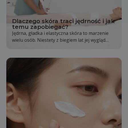
Dlaczego skóra traci jędrność i jak
temu zapobiegać?
Jędrna, gładka i elastyczna skóra to marzenie
wielu osób. Niestety z biegiem lat jej wygląd
stopniowo się zmienia. Skóra staje się mniej
napięta, pojawiają się pierwsze zmarszczki, a
kontury twarzy i ciała nie są już wyraźne tak jak
kiedyś. Jest to całkowicie naturalny proces,
jednak odpowiednia pielęgnacja i zdrowy tryb
życia mogą go znacząco spowolnić.