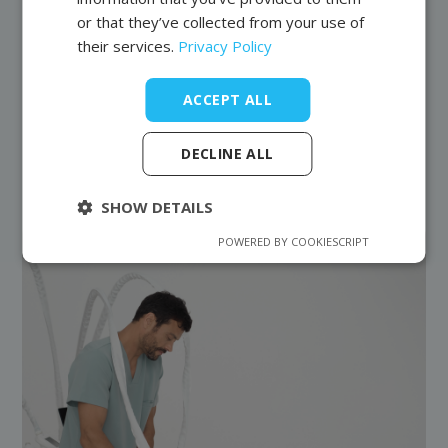
naturalny i biokompatybilny wypełniacz, dzięki czemu
or that they’ve collected from your use of
zyskujemy pewność jego dobrej przyswajalności.
their services.
Privacy Policy
Previous post
Next entry
ACCEPT ALL
DECLINE ALL
Latest articles
SHOW DETAILS
POWERED BY COOKIESCRIPT