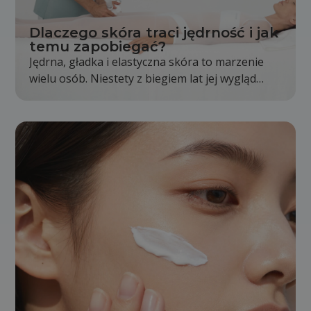
Dlaczego skóra traci jędrność i jak
temu zapobiegać?
Jędrna, gładka i elastyczna skóra to marzenie
wielu osób. Niestety z biegiem lat jej wygląd
stopniowo się zmienia. Skóra staje się mniej
napięta, pojawiają się pierwsze zmarszczki, a
kontury twarzy i ciała nie są już wyraźne tak jak
kiedyś. Jest to całkowicie naturalny proces,
jednak odpowiednia pielęgnacja i zdrowy tryb
życia mogą go znacząco spowolnić.