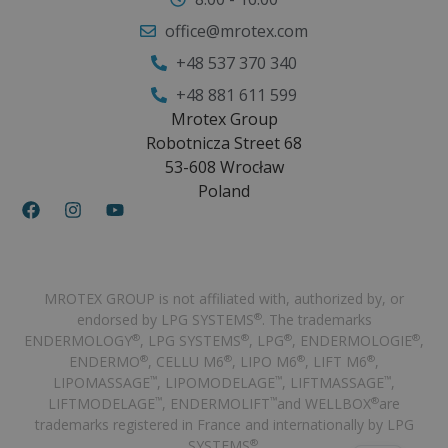
office@mrotex.com
+48 537 370 340
+48 881 611 599
Mrotex Group
Robotnicza Street 68
53-608 Wrocław
Poland
MROTEX GROUP is not affiliated with, authorized by, or
endorsed by LPG SYSTEMS
. The trademarks
®
ENDERMOLOGY
, LPG SYSTEMS
, LPG
, ENDERMOLOGIE
,
®
®
®
®
ENDERMO
, CELLU M6
, LIPO M6
, LIFT M6
,
®
®
®
®
LIPOMASSAGE
, LIPOMODELAGE
, LIFTMASSAGE
,
™
™
™
LIFTMODELAGE
, ENDERMOLIFT
and WELLBOX
are
™
™
®
trademarks registered in France and internationally by LPG
SYSTEMS
.
®