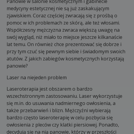
Panowie w salonie kosmetycznym i gabinecie
medycyny estetycznej nie są już zaskakującym
zjawiskiem. Coraz częściej zwracają się z prośbą o
pomoc w ich problemach ze skórą, ale też włosami.
Współczesny mężczyzna zwraca większą uwagę na
swój wygląd, niż miało to miejsce jeszcze kilkanaście
lat temu. On również chce prezentować się dobrze i
przy tym czuć się pewnym siebie i świadomym swoich
atutów. Z jakich zabiegów kosmetycznych korzystają
panowie?
Laser na niejeden problem
Laseroterapia jest obszarem o bardzo
wszechstronnym zastosowaniu. Laser wykorzystuje
się m.in. do usuwania nadmiernego owłosienia, a
także przebarwień i blizn. Mężczyźni wybierają
bardzo często laseroterapię w celu pozbycia się
owłosienia z pleców czy klatki piersiowej. Ponadto,
decydują się na nią panowie, którzy w przeszłości