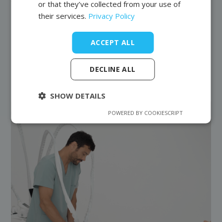
or that they’ve collected from your use of
their services.
Privacy Policy
Previous post
Next entry
ACCEPT ALL
DECLINE ALL
Latest articles
SHOW DETAILS
POWERED BY COOKIESCRIPT