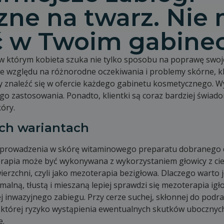
ne na twarz. Nie 
 w Twoim gabinec
 w którym kobieta szuka nie tylko sposobu na poprawę swoje
Ze względu na różnorodne oczekiwania i problemy skórne, kl
y znaleźć się w ofercie każdego gabinetu kosmetycznego. Wyn
go zastosowania. Ponadto, klientki są coraz bardziej świa
óry.
ch wariantach
wprowadzenia w skórę witaminowego preparatu dobranego d
erapia może być wykonywana z wykorzystaniem głowicy z cien
wierzchni, czyli jako mezoterapia bezigłowa. Dlaczego warto
malną, tłustą i mieszaną lepiej sprawdzi się mezoterapia igło
 inwazyjnego zabiegu. Przy cerze suchej, skłonnej do podra
 której ryzyko wystąpienia ewentualnych skutków ubocznych
e.