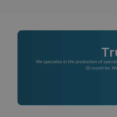
życia mogą go znacząco spowolnić.
Tr
We specialize in the production of specia
50 countries. W