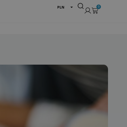
0
PLN
EUR
USD