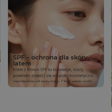
SPF – ochrona dla skóry
latem
Krem z filtrem SPF to kosmetyk, który
powinien znaleźć się w każdej kosmetyczce,
niezależnie od pory roku. Choć wiele osób
sięga po niego dopiero latem, tak naprawdę
promieniowanie słoneczne oddziałuje na
naszą skórę cały rok. To właśnie dlatego
codzienne stosowanie SPF jest jednym z
najprostszych sposobów na zachowanie