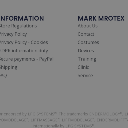
INFORMATION
MARK MROTEX
Store Regulations
About Us
Privacy Policy
Contact
Privacy Policy - Cookies
Costumes
GDPR information duty
Devices
Secure payments - PayPal
Training
Shipping
Clinic
FAQ
Service
, or endorsed by LPG SYSTEMS
. The trademarks ENDERMOLOGY
, 
®
®
IPOMODELAGE
, LIFTMASSAGE
, LIFTMODELAGE
, ENDERMOLIFT
™
™
™
™
internationally by LPG SYSTEMS
.
®