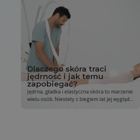
Dlaczego skóra traci
jędrność i jak temu
zapobiegać?
Jędrna, gładka i elastyczna skóra to marzenie
wielu osób. Niestety z biegiem lat jej wygląd
stopniowo się zmienia. Skóra staje się mniej
napięta, pojawiają się pierwsze zmarszczki, a
kontury twarzy i ciała nie są już wyraźne tak
jak kiedyś. Jest to całkowicie naturalny proces,
jednak odpowiednia pielęgnacja i zdrowy tryb