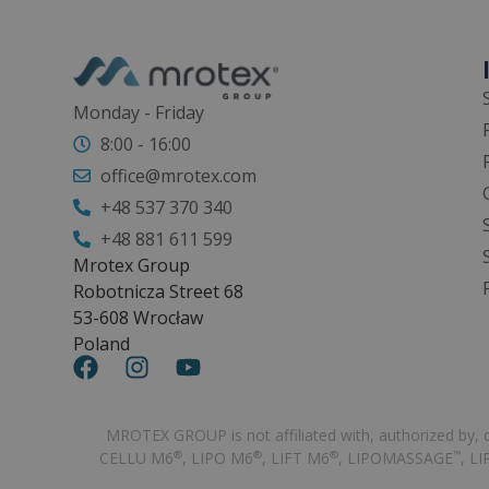
Monday - Friday
8:00 - 16:00
office@mrotex.com
+48 537 370 340
+48 881 611 599
Mrotex Group
Robotnicza Street 68
53-608 Wrocław
Poland
MROTEX GROUP is not affiliated with, authorized by
CELLU M6
, LIPO M6
, LIFT M6
, LIPOMASSAGE
, L
®
®
®
™