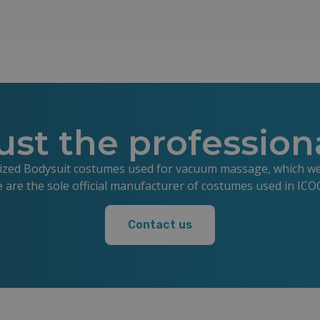
zdrowej i młodo wyglądającej skóry.
Regularna ochrona pomaga ograniczyć
powstawanie przebarwień, opóźnia proces
starzenia się skóry oraz zmniejsza ryzyko
poparzeń słonecznych.
ust the profession
lized Bodysuit costumes used for vacuum massage, which we s
e are the sole official manufacturer of costumes used in IC
Contact us